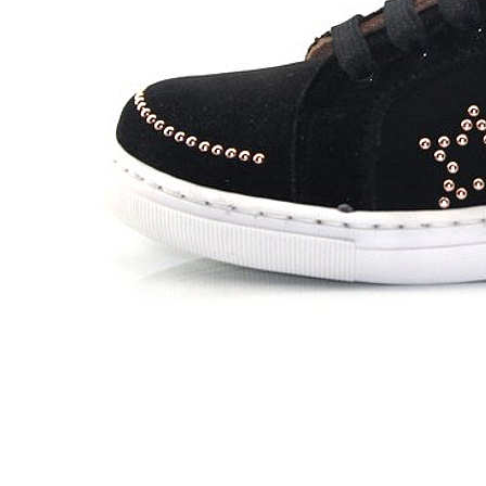
Zapatillas lona
Sandalias niña
Zapatos niños
Bebé: Primeros pasos
Botas niño
Zapatos colegiales niño
Sandalias niño
Deportivas niño
Botas de agua
Zapatillas casa
Ingleses y pepitos
Comunión niño
Peuques niño
Blucher niño y chico
Mocasines niño
Náuticos niño
Chanclas niño
Zapatillas lona niño
CALZADO RESPETUOSO
Exploradores (18-26)