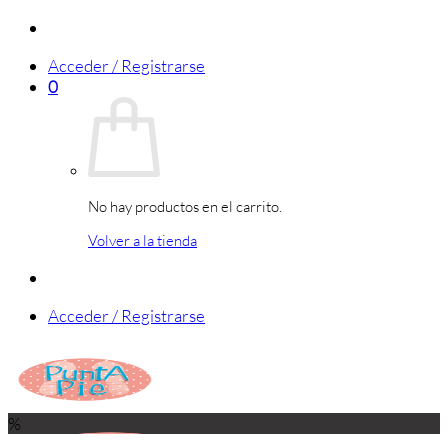
Saltar
al
Acceder / Registrarse
contenido
0
No hay productos en el carrito.
Volver a la tienda
Acceder / Registrarse
%