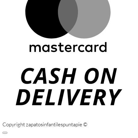
C
D
Copyright zapatosinfantilespuntapie ©