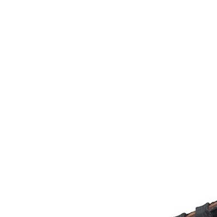
Inicio
Zapatos niñas
Bebé: primeros pasos
Botas y botines
Botas de agua
Zapatillas estar en casa
Zapatillas deporte niña
Colegiales niña
Blucher niña
Pascualas
Merceditas
Comunión niña
Bailarinas
Náuticos niña
Mocasines niña
Peuques niña
Chanclas niña