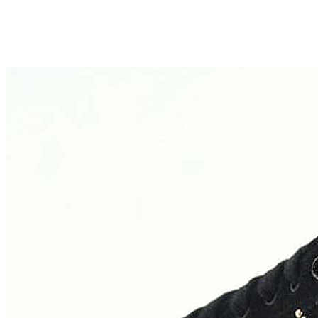
Aventureros (26-34)
COMUNION Y CEREMONIA
Vestidos Comunión Niña
Zapatos comunión niña
Zapatos comunión niño
Complementos niña
Marcas
marcas zapatos
Andanines
Atxa
B&W
Blanditos by Crio's
Benetton
Biotecnical
Cirqus
Confetti
Conguitos
Converse
Coordinanos
Cucada
Chanclas Ipanema
Chicco