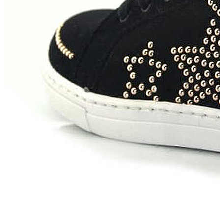
Chuches
Chupetín
Coqueflex
Donia complementos
Eli
Flexi Nens
Garzón Kids
Gioseppo
Gorila
Gux's
Hamiltoms
Isotoner
Levi's
Landos
Marusa
Munich
Mustang
O´Neill
Parisittas
Piruflex By Pirufin
Plakton
Thousand