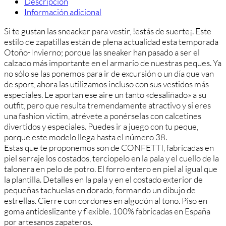
Descripción
Información adicional
Si te gustan las sneacker para vestir, !estás de suerte¡. Este
estilo de zapatillas están de plena actualidad esta temporada
Otoño-Invierno; porque las sneaker han pasado a ser el
calzado más importante en el armario de nuestras peques. Ya
no sólo se las ponemos para ir de excursión o un día que van
de sport, ahora las utilizamos incluso con sus vestidos más
especiales. Le aportan ese aire un tanto «desaliñado» a su
outfit, pero que resulta tremendamente atractivo y si eres
una fashion victim, atrévete a ponérselas con calcetines
divertidos y especiales. Puedes ir a juego con tu peque,
porque este modelo llega hasta el número 38.
Estas que te proponemos son de CONFETTI, fabricadas en
piel serraje los costados, terciopelo en la pala y el cuello de la
talonera en pelo de potro. El forro entero en piel al igual que
la plantilla. Detalles en la pala y en el costado exterior de
pequeñas tachuelas en dorado, formando un dibujo de
estrellas. Cierre con cordones en algodón al tono. Piso en
goma antideslizante y flexible. 100% fabricadas en España
por artesanos zapateros.