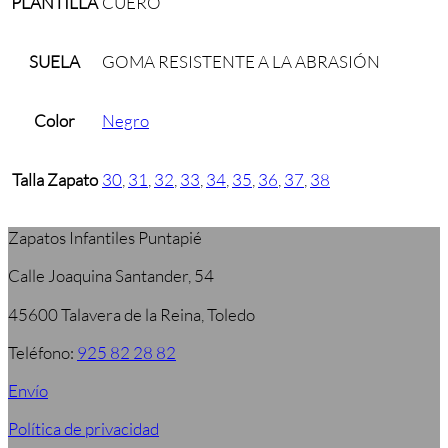
PLANTILLA
CUERO
SUELA
GOMA RESISTENTE A LA ABRASIÓN
Color
Negro
Talla Zapato
30
,
31
,
32
,
33
,
34
,
35
,
36
,
37
,
38
Zapatos Infantiles Puntapié
Calle Joaquina Santander, 54
45600 Talavera de la Reina, Toledo
Teléfono:
925 82 28 82
Envío
Política de privacidad