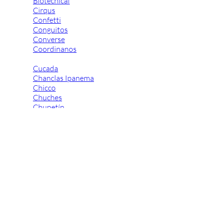
Biotecnical
Cirqus
Confetti
Conguitos
Converse
Coordinanos
Cucada
Chanclas Ipanema
Chicco
Chuches
Chupetín
Coqueflex
Donia complementos
Eli
Flexi Nens
Garzón Kids
Gioseppo
Gorila
Gux's
Hamiltoms
Isotoner