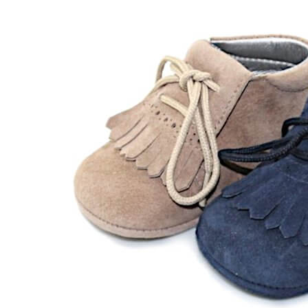
Levi's
Landos
Marusa
Munich
Mustang
O´Neill
Parisittas
Piruflex By Pirufin
Plakton
Thousand
Titanitos
Unisa
Wikers
Zapatillas Victoria
ZapyFlex
Zeñay
Zoysan
Yowas
marcas ropa
Lion of Porches
Marina's