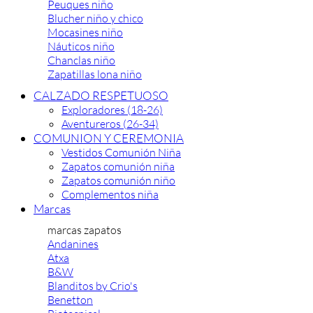
Peuques niño
Blucher niño y chico
Mocasines niño
Náuticos niño
Chanclas niño
Zapatillas lona niño
CALZADO RESPETUOSO
Exploradores (18-26)
Aventureros (26-34)
COMUNION Y CEREMONIA
Vestidos Comunión Niña
Zapatos comunión niña
Zapatos comunión niño
Complementos niña
Marcas
marcas zapatos
Andanines
Atxa
B&W
Blanditos by Crio's
Benetton