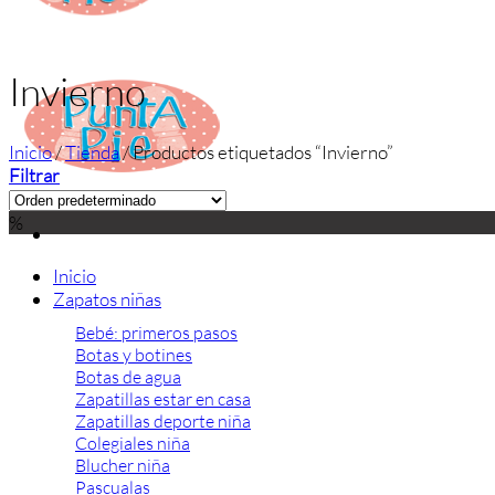
Invierno
Inicio
/
Tienda
/
Productos etiquetados “Invierno”
Filtrar
%
Inicio
Zapatos niñas
Bebé: primeros pasos
Botas y botines
Botas de agua
Zapatillas estar en casa
Zapatillas deporte niña
Colegiales niña
Blucher niña
Pascualas