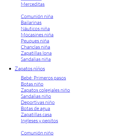
Merceditas
Comunión niña
Bailarinas
Náuticos niña
Mocasines niña
Peuques niña
Chanclas niña
Zapatillas lona
Sandalias niña
Zapatos niños
Bebé: Primeros pasos
Botas niño
Zapatos colegiales niño
Sandalias niño
Deportivas niño
Botas de agua
Zapatillas casa
Ingleses y pepitos
Comunión niño