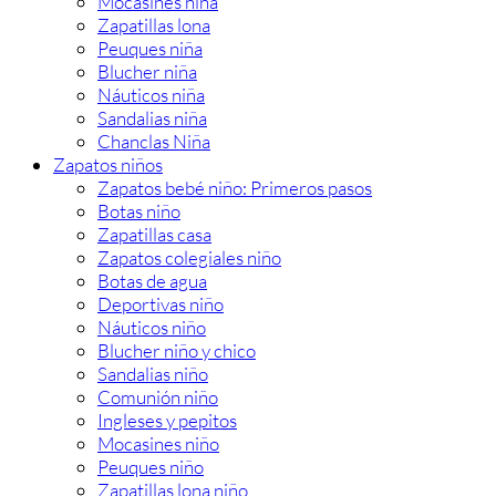
Mocasines niña
Zapatillas lona
Peuques niña
Blucher niña
Náuticos niña
Sandalias niña
Chanclas Niña
Zapatos niños
Zapatos bebé niño: Primeros pasos
Botas niño
Zapatillas casa
Zapatos colegiales niño
Botas de agua
Deportivas niño
Náuticos niño
Blucher niño y chico
Sandalias niño
Comunión niño
Ingleses y pepitos
Mocasines niño
Peuques niño
Zapatillas lona niño