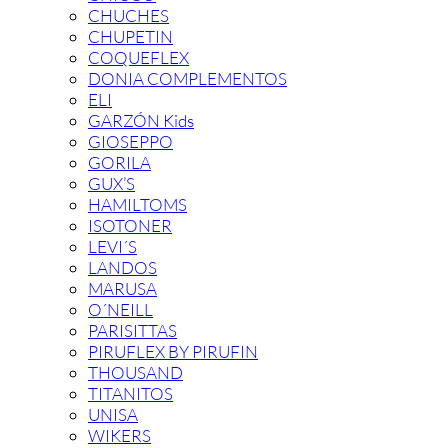
CHUCHES
CHUPETIN
COQUEFLEX
DONIA COMPLEMENTOS
ELI
GARZÓN Kids
GIOSEPPO
GORILA
GUX’S
HAMILTOMS
ISOTONER
LEVI´S
LANDOS
MARUSA
O´NEILL
PARISITTAS
PIRUFLEX BY PIRUFIN
THOUSAND
TITANITOS
UNISA
WIKERS