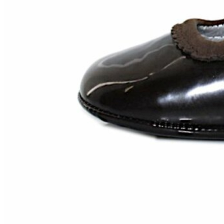
Zapatillas lona
Sandalias niña
Zapatos niños
Bebé: Primeros pasos
Botas niño
Zapatos colegiales niño
Sandalias niño
Deportivas niño
Botas de agua
Zapatillas casa
Ingleses y pepitos
Comunión niño
Peuques niño
Blucher niño y chico
Mocasines niño
Náuticos niño
Chanclas niño
Zapatillas lona niño
CALZADO RESPETUOSO
Exploradores (18-26)