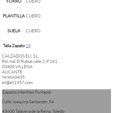
FORRO
CUERO
PLANTILLA
CUERO
SUELA
CUERO
Talla Zapato
19
CALZADOS ELI, S.L.
Pol. Ind. El Rubial calle 2 nº 141
03400 VILLENA
ALICANTE
969660435
eli@eli1957.com
Zapatos Infantiles Puntapié
Calle Joaquina Santander, 54
45600 Talavera de la Reina, Toledo