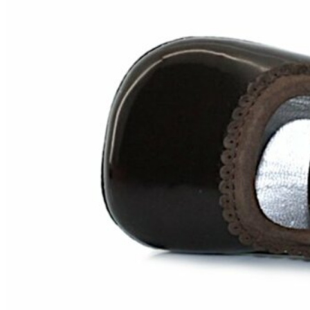
Chuches
Chupetín
Coqueflex
Donia complementos
Eli
Flexi Nens
Garzón Kids
Gioseppo
Gorila
Gux's
Hamiltoms
Isotoner
Levi's
Landos
Marusa
Munich
Mustang
O´Neill
Parisittas
Piruflex By Pirufin
Plakton
Thousand