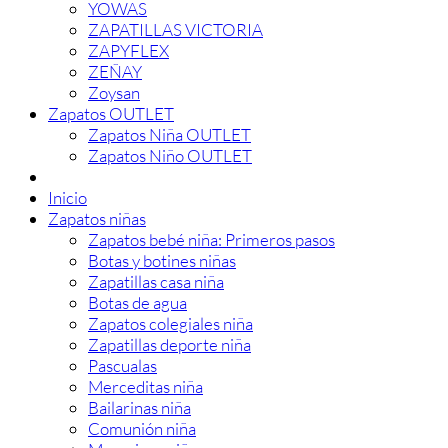
YOWAS
ZAPATILLAS VICTORIA
ZAPYFLEX
ZEÑAY
Zoysan
Zapatos OUTLET
Zapatos Niña OUTLET
Zapatos Niño OUTLET
Inicio
Zapatos niñas
Zapatos bebé niña: Primeros pasos
Botas y botines niñas
Zapatillas casa niña
Botas de agua
Zapatos colegiales niña
Zapatillas deporte niña
Pascualas
Merceditas niña
Bailarinas niña
Comunión niña