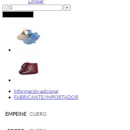
Limpiar
BADANA
MERCEDITAS
Añadir al carrito
CUCADA
CHAROL
cantidad
Información adicional
FABRICANTE/IMPORTADOR
EMPEINE
CUERO