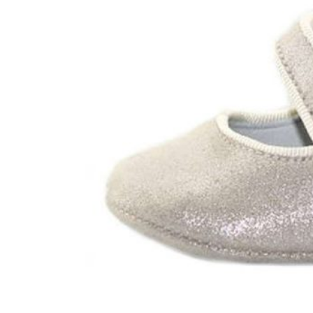
Aventureros (26-34)
COMUNION Y CEREMONIA
Vestidos Comunión Niña
Zapatos comunión niña
Zapatos comunión niño
Complementos niña
Marcas
marcas zapatos
Andanines
Atxa
B&W
Blanditos by Crio's
Benetton
Biotecnical
Cirqus
Confetti
Conguitos
Converse
Coordinanos
Cucada
Chanclas Ipanema
Chicco