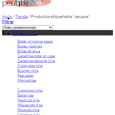
peuque
Inicio
/
Tienda
/
Productos etiquetados “peuque”
Filtrar
Inicio
%
Zapatos niñas
Bebé: primeros pasos
Botas y botines
Botas de agua
Zapatillas estar en casa
Zapatillas deporte niña
Colegiales niña
Blucher niña
Pascualas
Merceditas
Comunión niña
Bailarinas
Náuticos niña
Mocasines niña
Peuques niña
Chanclas niña