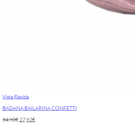
Vista Rápida
BADANA BAILARINA CONFETTI
34,90
€
27,92
€