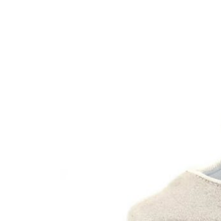
Titanitos
Unisa
Wikers
Zapatillas Victoria
ZapyFlex
Zeñay
Zoysan
Yowas
marcas ropa
Lion of Porches
Marina's
Marita Rial
Zapatos OUTLET
Zapatos Niña OUTLET
Zapatos Niño OUTLET
Buscar
por:
Buscar
por:
0