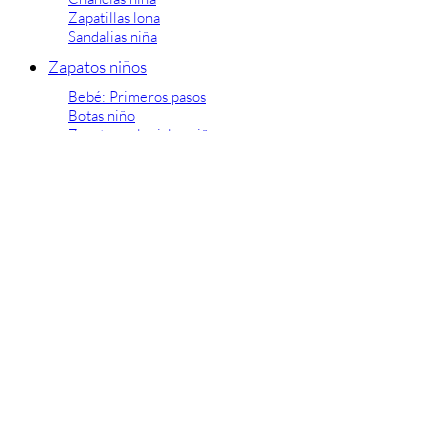
Zapatillas lona
Sandalias niña
Zapatos niños
Bebé: Primeros pasos
Botas niño
Zapatos colegiales niño
Sandalias niño
Deportivas niño
Botas de agua
Zapatillas casa
Ingleses y pepitos
Comunión niño
Peuques niño
Blucher niño y chico
Mocasines niño
Náuticos niño
Chanclas niño
Zapatillas lona niño
CALZADO RESPETUOSO
Exploradores (18-26)