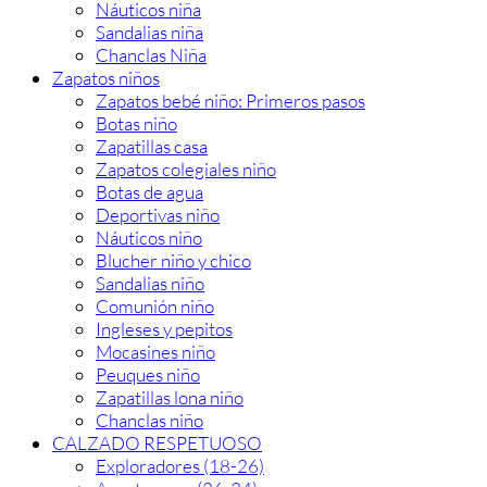
Náuticos niña
Sandalias niña
Chanclas Niña
Zapatos niños
Zapatos bebé niño: Primeros pasos
Botas niño
Zapatillas casa
Zapatos colegiales niño
Botas de agua
Deportivas niño
Náuticos niño
Blucher niño y chico
Sandalias niño
Comunión niño
Ingleses y pepitos
Mocasines niño
Peuques niño
Zapatillas lona niño
Chanclas niño
CALZADO RESPETUOSO
Exploradores (18-26)