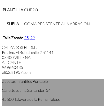
PLANTILLA
CUERO
SUELA
GOMA RESISTENTE A LA ABRASIÓN
Talla Zapato
25
,
29
CALZADOS ELI, S.L.
Pol. Ind. El Rubial calle 2 nº 141
03400 VILLENA
ALICANTE
969660435
eli@eli1957.com
Zapatos Infantiles Puntapié
Calle Joaquina Santander, 54
45600 Talavera de la Reina, Toledo