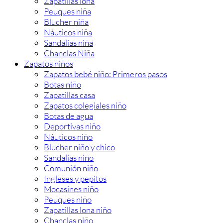
Zapatillas lona
Peuques niña
Blucher niña
Náuticos niña
Sandalias niña
Chanclas Niña
Zapatos niños
Zapatos bebé niño: Primeros pasos
Botas niño
Zapatillas casa
Zapatos colegiales niño
Botas de agua
Deportivas niño
Náuticos niño
Blucher niño y chico
Sandalias niño
Comunión niño
Ingleses y pepitos
Mocasines niño
Peuques niño
Zapatillas lona niño
Chanclas niño