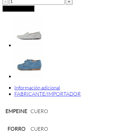
Manoletina
Eli
Añadir al carrito
Lazo
Marrón
cantidad
Información adicional
FABRICANTE/IMPORTADOR
EMPEINE
CUERO
FORRO
CUERO