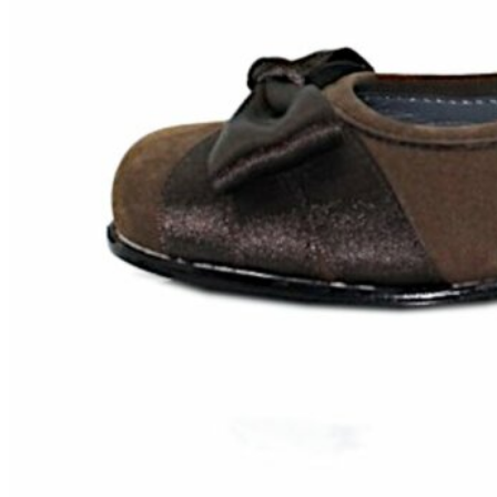
Zapatillas lona
Sandalias niña
Zapatos niños
Bebé: Primeros pasos
Botas niño
Zapatos colegiales niño
Sandalias niño
Deportivas niño
Botas de agua
Zapatillas casa
Ingleses y pepitos
Comunión niño
Peuques niño
Blucher niño y chico
Mocasines niño
Náuticos niño
Chanclas niño
Zapatillas lona niño
CALZADO RESPETUOSO
Exploradores (18-26)