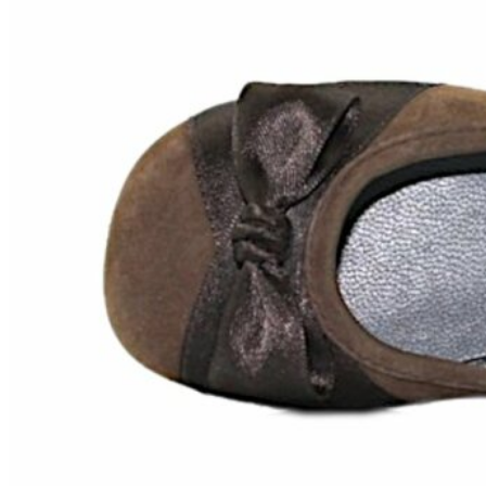
Chuches
Chupetín
Coqueflex
Donia complementos
Eli
Flexi Nens
Garzón Kids
Gioseppo
Gorila
Gux's
Hamiltoms
Isotoner
Levi's
Landos
Marusa
Munich
Mustang
O´Neill
Parisittas
Piruflex By Pirufin
Plakton
Thousand