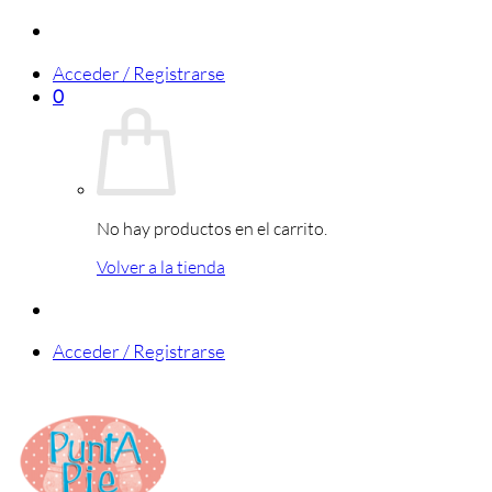
Saltar
al
Acceder / Registrarse
contenido
0
No hay productos en el carrito.
Volver a la tienda
Acceder / Registrarse