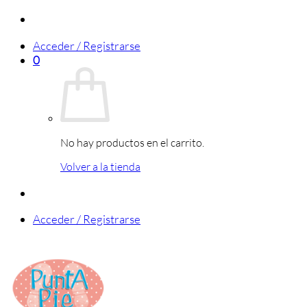
Saltar
al
Acceder / Registrarse
contenido
0
No hay productos en el carrito.
Volver a la tienda
Acceder / Registrarse