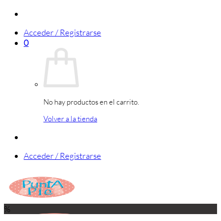
Saltar
al
Acceder / Registrarse
contenido
0
No hay productos en el carrito.
Volver a la tienda
Acceder / Registrarse
%