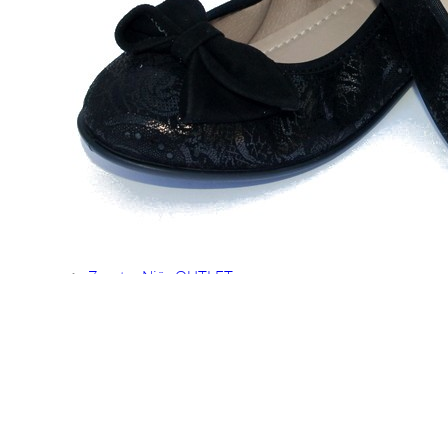
Titanitos
Unisa
Wikers
Zapatillas Victoria
ZapyFlex
Zeñay
Zoysan
Yowas
marcas ropa
Lion of Porches
Marina's
Marita Rial
Zapatos OUTLET
Zapatos Niña OUTLET
Zapatos Niño OUTLET
Buscar
por:
Buscar
por:
0