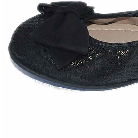
Zapatillas lona
Sandalias niña
Zapatos niños
Bebé: Primeros pasos
Botas niño
Zapatos colegiales niño
Sandalias niño
Deportivas niño
Botas de agua
Zapatillas casa
Ingleses y pepitos
Comunión niño
Peuques niño
Blucher niño y chico
Mocasines niño
Náuticos niño
Chanclas niño
Zapatillas lona niño
CALZADO RESPETUOSO
Exploradores (18-26)