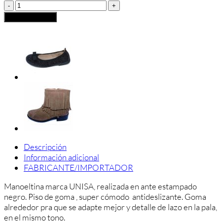
MANOLETINA
ANTE
Añadir al carrito
UNISA
cantidad
Descripción
Información adicional
FABRICANTE/IMPORTADOR
Manoeltina marca UNISA, realizada en ante estampado
negro. Piso de goma , super cómodo antideslizante. Goma
alrededor pra que se adapte mejor y detalle de lazo en la pala,
en el mismo tono.