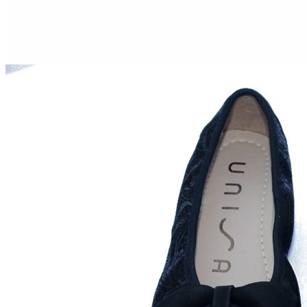
Aventureros (26-34)
COMUNION Y CEREMONIA
Vestidos Comunión Niña
Zapatos comunión niña
Zapatos comunión niño
Complementos niña
Marcas
marcas zapatos
Andanines
Atxa
B&W
Blanditos by Crio's
Benetton
Biotecnical
Cirqus
Confetti
Conguitos
Converse
Coordinanos
Cucada
Chanclas Ipanema
Chicco