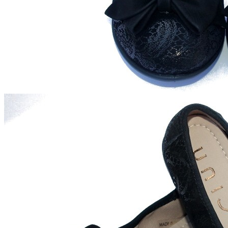
Chuches
Chupetín
Coqueflex
Donia complementos
Eli
Flexi Nens
Garzón Kids
Gioseppo
Gorila
Gux's
Hamiltoms
Isotoner
Levi's
Landos
Marusa
Munich
Mustang
O´Neill
Parisittas
Piruflex By Pirufin
Plakton
Thousand