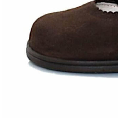
Zapatillas lona
Sandalias niña
Zapatos niños
Bebé: Primeros pasos
Botas niño
Zapatos colegiales niño
Sandalias niño
Deportivas niño
Botas de agua
Zapatillas casa
Ingleses y pepitos
Comunión niño
Peuques niño
Blucher niño y chico
Mocasines niño
Náuticos niño
Chanclas niño
Zapatillas lona niño
CALZADO RESPETUOSO
Exploradores (18-26)