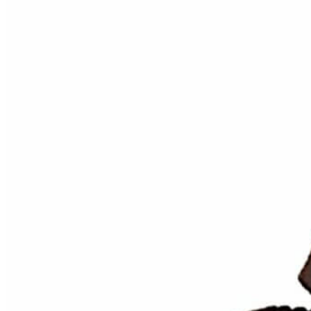
Inicio
Zapatos niñas
Bebé: primeros pasos
Botas y botines
Botas de agua
Zapatillas estar en casa
Zapatillas deporte niña
Colegiales niña
Blucher niña
Pascualas
Merceditas
Comunión niña
Bailarinas
Náuticos niña
Mocasines niña
Peuques niña
Chanclas niña