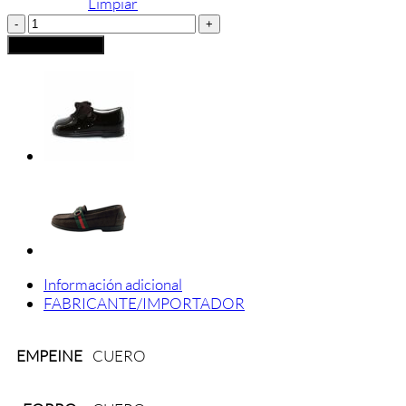
Limpiar
MERCEDITAS
BEBE
Añadir al carrito
ELI
ANTE
cantidad
Información adicional
FABRICANTE/IMPORTADOR
EMPEINE
CUERO