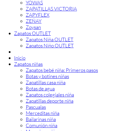
YOWAS
ZAPATILLAS VICTORIA
ZAPYFLEX
ZEÑAY
Zoysan
Zapatos OUTLET
Zapatos Niña OUTLET
Zapatos Niño OUTLET
Inicio
Zapatos niñas
Zapatos bebé niña: Primeros pasos
Botas y botines niñas
Zapatillas casa niña
Botas de agua
Zapatos colegiales niña
Zapatillas deporte niña
Pascualas
Merceditas niña
Bailarinas niña
Comunión niña