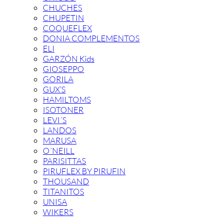
CHUCHES
CHUPETIN
COQUEFLEX
DONIA COMPLEMENTOS
ELI
GARZÓN Kids
GIOSEPPO
GORILA
GUX’S
HAMILTOMS
ISOTONER
LEVI´S
LANDOS
MARUSA
O´NEILL
PARISITTAS
PIRUFLEX BY PIRUFIN
THOUSAND
TITANITOS
UNISA
WIKERS