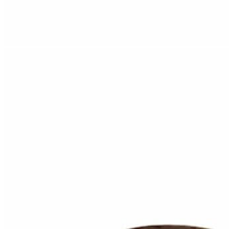
Aventureros (26-34)
COMUNION Y CEREMONIA
Vestidos Comunión Niña
Zapatos comunión niña
Zapatos comunión niño
Complementos niña
Marcas
marcas zapatos
Andanines
Atxa
B&W
Blanditos by Crio's
Benetton
Biotecnical
Cirqus
Confetti
Conguitos
Converse
Coordinanos
Cucada
Chanclas Ipanema
Chicco