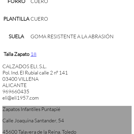
FORRO
CUERO
PLANTILLA
CUERO
SUELA
GOMA RESISTENTE A LA ABRASIÓN
Talla Zapato
18
CALZADOS ELI, S.L.
Pol. Ind. El Rubial calle 2 nº 141
03400 VILLENA
ALICANTE
969660435
eli@eli1957.com
Zapatos Infantiles Puntapié
Calle Joaquina Santander, 54
45600 Talavera de la Reina, Toledo