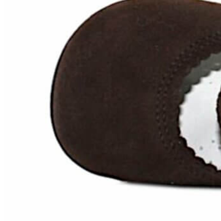
Chuches
Chupetín
Coqueflex
Donia complementos
Eli
Flexi Nens
Garzón Kids
Gioseppo
Gorila
Gux's
Hamiltoms
Isotoner
Levi's
Landos
Marusa
Munich
Mustang
O´Neill
Parisittas
Piruflex By Pirufin
Plakton
Thousand