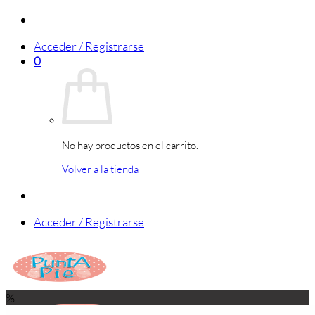
Saltar
al
Acceder / Registrarse
contenido
0
No hay productos en el carrito.
Volver a la tienda
Acceder / Registrarse
%