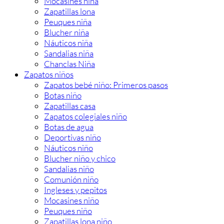
Mocasines niña
Zapatillas lona
Peuques niña
Blucher niña
Náuticos niña
Sandalias niña
Chanclas Niña
Zapatos niños
Zapatos bebé niño: Primeros pasos
Botas niño
Zapatillas casa
Zapatos colegiales niño
Botas de agua
Deportivas niño
Náuticos niño
Blucher niño y chico
Sandalias niño
Comunión niño
Ingleses y pepitos
Mocasines niño
Peuques niño
Zapatillas lona niño