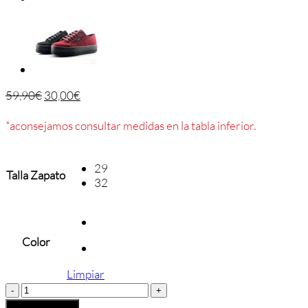
59,90
€
30,00
€
*aconsejamos consultar medidas en la tabla inferior.
29
Talla Zapato
32
Color
Limpiar
BOTA
THOUSAND
Añadir al carrito