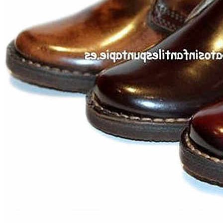
Zapatillas lona
Sandalias niña
Zapatos niños
Bebé: Primeros pasos
Botas niño
Zapatos colegiales niño
Sandalias niño
Deportivas niño
Botas de agua
Zapatillas casa
Ingleses y pepitos
Comunión niño
Peuques niño
Blucher niño y chico
Mocasines niño
Náuticos niño
Chanclas niño
Zapatillas lona niño
CALZADO RESPETUOSO
Exploradores (18-26)