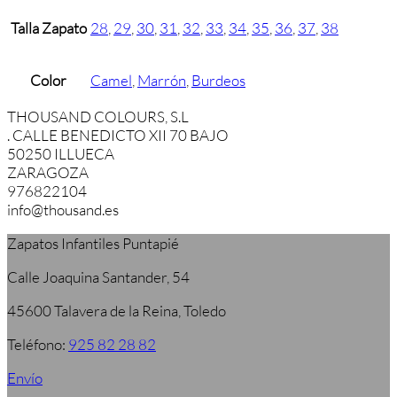
Talla Zapato
28
,
29
,
30
,
31
,
32
,
33
,
34
,
35
,
36
,
37
,
38
Color
Camel
,
Marrón
,
Burdeos
THOUSAND COLOURS, S.L
. CALLE BENEDICTO XII 70 BAJO
50250 ILLUECA
ZARAGOZA
976822104
info@thousand.es
Zapatos Infantiles Puntapié
Calle Joaquina Santander, 54
45600 Talavera de la Reina, Toledo
Teléfono:
925 82 28 82
Envío