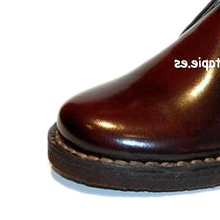
Chuches
Chupetín
Coqueflex
Donia complementos
Eli
Flexi Nens
Garzón Kids
Gioseppo
Gorila
Gux's
Hamiltoms
Isotoner
Levi's
Landos
Marusa
Munich
Mustang
O´Neill
Parisittas
Piruflex By Pirufin
Plakton
Thousand