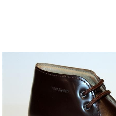
Titanitos
Unisa
Wikers
Zapatillas Victoria
ZapyFlex
Zeñay
Zoysan
Yowas
marcas ropa
Lion of Porches
Marina's
Marita Rial
Zapatos OUTLET
Zapatos Niña OUTLET
Zapatos Niño OUTLET
Buscar
por:
Buscar
por:
0