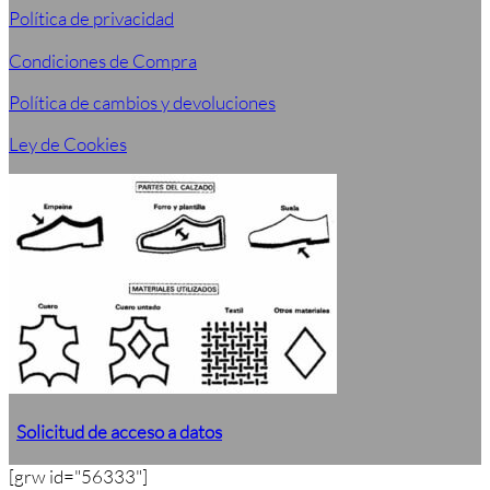
Política de privacidad
Condiciones de Compra
Política de cambios y devoluciones
Ley de Cookies
Solicitud de acceso a datos
[grw id="56333"]