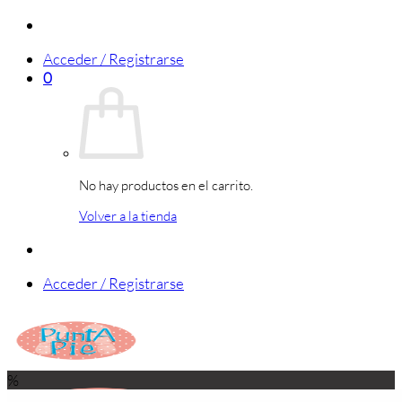
Saltar
al
Acceder / Registrarse
contenido
0
No hay productos en el carrito.
Volver a la tienda
Acceder / Registrarse
%