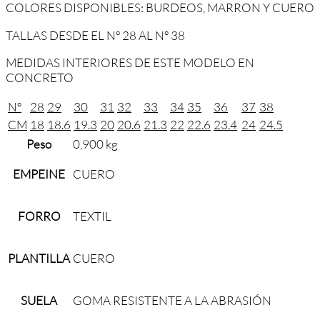
COLORES DISPONIBLES: BURDEOS, MARRON Y CUERO
TALLAS DESDE EL Nº 28 AL Nº 38
MEDIDAS INTERIORES DE ESTE MODELO EN
CONCRETO
Nº
28
29
30
31
32
33
34
35
36
37
38
CM
18
18.6
19.3
20
20.6
21.3
22
22.6
23.4
24
24.5
Peso
0,900 kg
EMPEINE
CUERO
FORRO
TEXTIL
PLANTILLA
CUERO
SUELA
GOMA RESISTENTE A LA ABRASIÓN