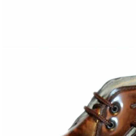
Inicio
Zapatos niñas
Bebé: primeros pasos
Botas y botines
Botas de agua
Zapatillas estar en casa
Zapatillas deporte niña
Colegiales niña
Blucher niña
Pascualas
Merceditas
Comunión niña
Bailarinas
Náuticos niña
Mocasines niña
Peuques niña
Chanclas niña