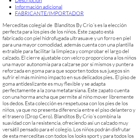
Descripción
Información adicional
FABRICANTE/IMPORTADOR
Merceditas
colegial de Bland
it
os
By
C
rio
´
s
es
la
ele
cci
ón
perfect
a
para
los
pies
de
los
ni
ñ
os
.
Este zapato
est
á
fabric
ado
con
p
iel
hid
ro
f
ug
ada
ultr
asu
ave
y
un
for
ro
en
p
iel
para
un
a
mayor
com
od
idad
,
ad
em
ás
cu
enta
con
un
a
plant
illa
extra
í
ble
para
facilit
ar
la
lim
pie
za
y
comp
ro
bar
el
larg
o
del
cal
z
ado
.
El
c
ierre
a
just
able
con
vel
cro
pro
por
c
iona
a
los
ni
ñ
os
un
a
mayor
autonom
ía
para
cal
z
arse
por
s
í
mism
os y puntera
reforzada en goma para que soporten todos sus juegos sin
sufrir el más mínimo impacto en sus delicados pies.
.
El
p
iso
de
g
oma
ant
ides
l
iz
ante
es
m
uy
flexible
y
se
adapt
a
perfect
ament
e
a
la
z
ona
met
atars
iana
.
Este
z
ap
ato
cu
enta
con
un
a
horm
a
an
cha
que
perm
ite
al
ni
ño
m
over
lib
re
ment
e
los
ded
os
.
Est
a
co
le
cci
ón
es
resp
et
u
osa
con
los
pies
de
los
ni
ñ
os
,
ya
que
no
present
a
d
if
ere
nc
ia
ent
re
el
p
iso
del
an
ter
o
y
el
tr
as
ero
(
Drop
C
ero
).
Bland
it
os
By
C
rio
´
s
comb
ina
la
su
avid
ad
con
la
resist
encia
,
of
reci
endo
as
í
un
cal
z
ado
m
uy
vers
á
til pensado para el colegio
.
Los
ni
ñ
os
pod
r
án
dis
fr
ut
ar
de
est
a
merceditas
con
to
dos
los
looks
sport
y
para
to
dos
los