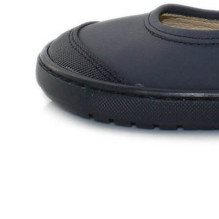
Zapatillas lona
Sandalias niña
Zapatos niños
Bebé: Primeros pasos
Botas niño
Zapatos colegiales niño
Sandalias niño
Deportivas niño
Botas de agua
Zapatillas casa
Ingleses y pepitos
Comunión niño
Peuques niño
Blucher niño y chico
Mocasines niño
Náuticos niño
Chanclas niño
Zapatillas lona niño
CALZADO RESPETUOSO
Exploradores (18-26)