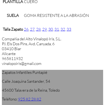
PLANTILLA
CUERO
SUELA
GOMA RESISTENTE A LA ABRASIÓN
Talla Zapato
26
,
27
,
28
,
29
,
30
,
31
,
32
,
33
Compañia del Alto Vinalopó Iris, S.L.
P.I. Els Dos Pins, Avd. Canyada, 6
03410 Biar
Alicante
965811932
vinalopoiris@gmail.com
Zapatos Infantiles Puntapié
Calle Joaquina Santander, 54
45600 Talavera de la Reina, Toledo
Teléfono:
925 82 28 82