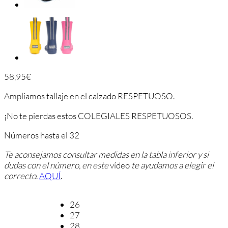
58,95
€
Ampliamos tallaje en el calzado RESPETUOSO.
¡No te pierdas estos COLEGIALES RESPETUOSOS.
Números hasta el 32
Te aconsejamos consultar medidas en la tabla inferior y si
dudas con el número, en este
vídeo
te ayudamos a elegir el
correcto
.
AQUÍ
.
26
27
28