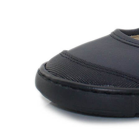
Chuches
Chupetín
Coqueflex
Donia complementos
Eli
Flexi Nens
Garzón Kids
Gioseppo
Gorila
Gux's
Hamiltoms
Isotoner
Levi's
Landos
Marusa
Munich
Mustang
O´Neill
Parisittas
Piruflex By Pirufin
Plakton
Thousand