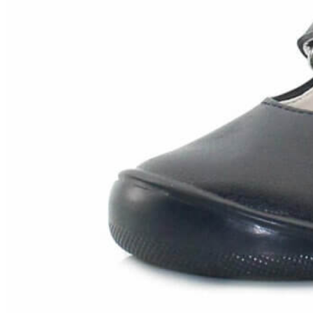
Titanitos
Unisa
Wikers
Zapatillas Victoria
ZapyFlex
Zeñay
Zoysan
Yowas
marcas ropa
Lion of Porches
Marina's
Marita Rial
Zapatos OUTLET
Zapatos Niña OUTLET
Zapatos Niño OUTLET
Buscar
por:
Buscar
por:
0