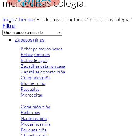
merceditas colegial
Inicio
/
Tienda
/
Productos etiquetados “merceditas colegial”
Filtrar
Inicio
Zapatos niñas
Bebé: primeros pasos
Botas y botines
Botas de agua
Zapatillas estar en casa
Zapatillas deporte niña
Colegiales niña
Blucher niña
Pascualas
Merceditas
Comunión niña
Bailarinas
Náuticos niña
Mocasines niña
Peuques niña
Chanclas niña