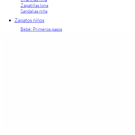
Zapatillas lona
Sandalias niña
Zapatos niños
Bebé: Primeros pasos
Botas niño
Zapatos colegiales niño
Sandalias niño
Deportivas niño
Botas de agua
Zapatillas casa
Ingleses y pepitos
Comunión niño
Peuques niño
Blucher niño y chico
Mocasines niño
Náuticos niño
Chanclas niño
Zapatillas lona niño
CALZADO RESPETUOSO
Exploradores (18-26)