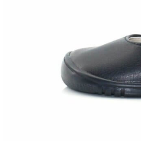
Aventureros (26-34)
COMUNION Y CEREMONIA
Vestidos Comunión Niña
Zapatos comunión niña
Zapatos comunión niño
Complementos niña
Marcas
marcas zapatos
Andanines
Atxa
B&W
Blanditos by Crio's
Benetton
Biotecnical
Cirqus
Confetti
Conguitos
Converse
Coordinanos
Cucada
Chanclas Ipanema
Chicco