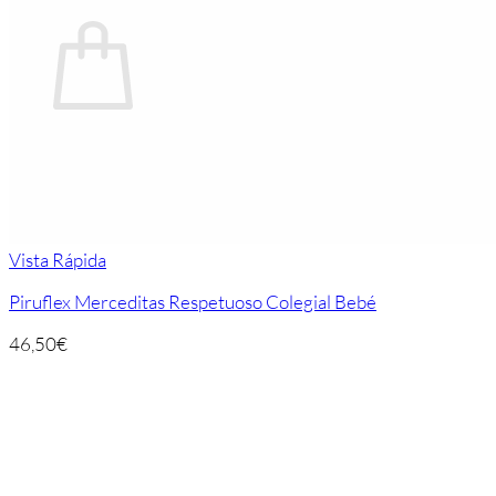
Carrito
No hay productos en el carrito.
Volver a la tienda
Vista Rápida
Piruflex Merceditas Respetuoso Colegial Bebé
46,50
€