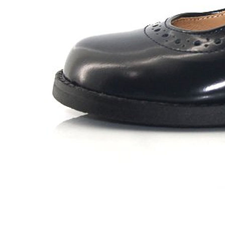
Zapatillas lona
Sandalias niña
Zapatos niños
Bebé: Primeros pasos
Botas niño
Zapatos colegiales niño
Sandalias niño
Deportivas niño
Botas de agua
Zapatillas casa
Ingleses y pepitos
Comunión niño
Peuques niño
Blucher niño y chico
Mocasines niño
Náuticos niño
Chanclas niño
Zapatillas lona niño
CALZADO RESPETUOSO
Exploradores (18-26)