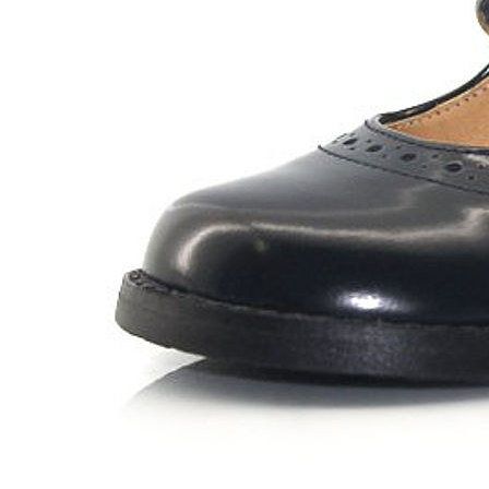
Chuches
Chupetín
Coqueflex
Donia complementos
Eli
Flexi Nens
Garzón Kids
Gioseppo
Gorila
Gux's
Hamiltoms
Isotoner
Levi's
Landos
Marusa
Munich
Mustang
O´Neill
Parisittas
Piruflex By Pirufin
Plakton
Thousand