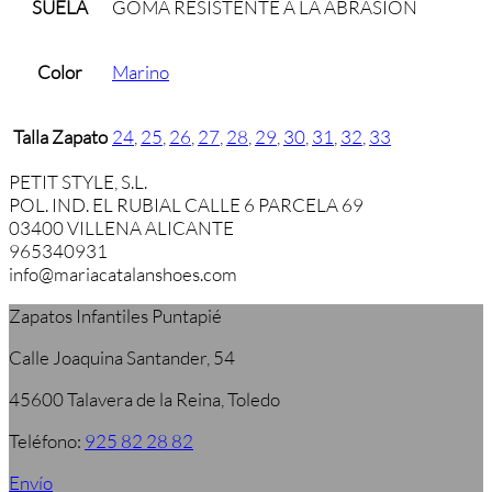
SUELA
GOMA RESISTENTE A LA ABRASIÓN
Color
Marino
Talla Zapato
24
,
25
,
26
,
27
,
28
,
29
,
30
,
31
,
32
,
33
PETIT STYLE, S.L.
POL. IND. EL RUBIAL CALLE 6 PARCELA 69
03400 VILLENA ALICANTE
965340931
info@mariacatalanshoes.com
Zapatos Infantiles Puntapié
Calle Joaquina Santander, 54
45600 Talavera de la Reina, Toledo
Teléfono:
925 82 28 82
Envío