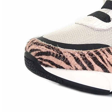
Chuches
Chupetín
Coqueflex
Donia complementos
Eli
Flexi Nens
Garzón Kids
Gioseppo
Gorila
Gux's
Hamiltoms
Isotoner
Levi's
Landos
Marusa
Munich
Mustang
O´Neill
Parisittas
Piruflex By Pirufin
Plakton
Thousand