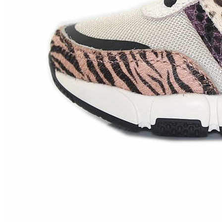
Zapatillas lona
Sandalias niña
Zapatos niños
Bebé: Primeros pasos
Botas niño
Zapatos colegiales niño
Sandalias niño
Deportivas niño
Botas de agua
Zapatillas casa
Ingleses y pepitos
Comunión niño
Peuques niño
Blucher niño y chico
Mocasines niño
Náuticos niño
Chanclas niño
Zapatillas lona niño
CALZADO RESPETUOSO
Exploradores (18-26)