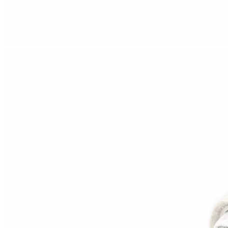
Aventureros (26-34)
COMUNION Y CEREMONIA
Vestidos Comunión Niña
Zapatos comunión niña
Zapatos comunión niño
Complementos niña
Marcas
marcas zapatos
Andanines
Atxa
B&W
Blanditos by Crio's
Benetton
Biotecnical
Cirqus
Confetti
Conguitos
Converse
Coordinanos
Cucada
Chanclas Ipanema
Chicco