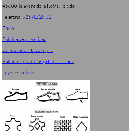
45600 Talavera de la Reina, Toledo
Teléfono:
925 82 28 82
Envío
Política de privacidad
Condiciones de Compra
Política de cambios y devoluciones
Ley de Cookies