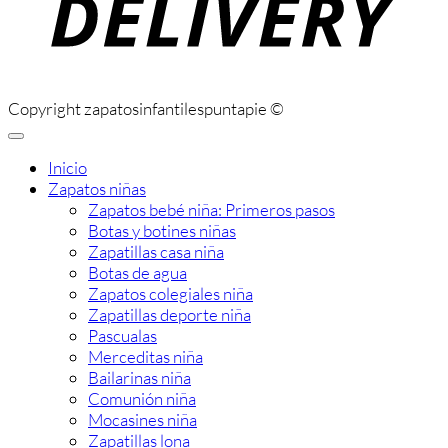
Copyright zapatosinfantilespuntapie ©
Inicio
Zapatos niñas
Zapatos bebé niña: Primeros pasos
Botas y botines niñas
Zapatillas casa niña
Botas de agua
Zapatos colegiales niña
Zapatillas deporte niña
Pascualas
Merceditas niña
Bailarinas niña
Comunión niña
Mocasines niña
Zapatillas lona