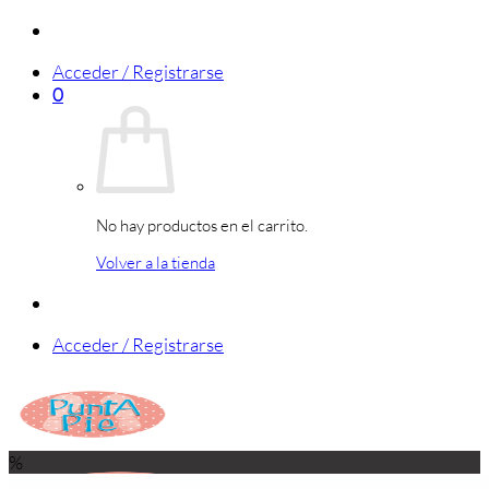
Saltar
al
Acceder / Registrarse
contenido
0
No hay productos en el carrito.
Volver a la tienda
Acceder / Registrarse
%