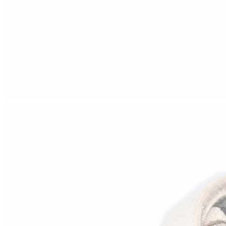
Titanitos
Unisa
Wikers
Zapatillas Victoria
ZapyFlex
Zeñay
Zoysan
Yowas
marcas ropa
Lion of Porches
Marina's
Marita Rial
Zapatos OUTLET
Zapatos Niña OUTLET
Zapatos Niño OUTLET
Buscar
por:
Buscar
por:
0