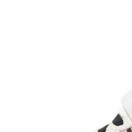
Inicio
Zapatos niñas
Bebé: primeros pasos
Botas y botines
Botas de agua
Zapatillas estar en casa
Zapatillas deporte niña
Colegiales niña
Blucher niña
Pascualas
Merceditas
Comunión niña
Bailarinas
Náuticos niña
Mocasines niña
Peuques niña
Chanclas niña