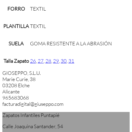
FORRO
TEXTIL
PLANTILLA
TEXTIL
SUELA
GOMA RESISTENTE A LA ABRASIÓN
Talla Zapato
26
,
27
,
28
,
29
,
30
,
31
GIOSEPPO, S.L.U.
Marie Curie, 38
03208 Elche
Alicante
965683068
facturadigital@giuseppo.com
Zapatos Infantiles Puntapié
Calle Joaquina Santander, 54