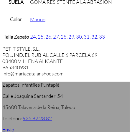
SUELA
GOMA RESISTENTE A LA ABRASIÓN
Color
Marino
Talla Zapato
24
,
25
,
26
,
27
,
28
,
29
,
30
,
31
,
32
,
33
PETIT STYLE, S.L.
POL. IND. EL RUBIAL CALLE 6 PARCELA 69
03400 VILLENA ALICANTE
965340931
info@mariacatalanshoes.com
Zapatos Infantiles Puntapié
Calle Joaquina Santander, 54
45600 Talavera de la Reina, Toledo
Teléfono:
925 82 28 82
Envío