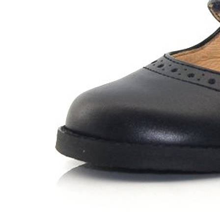
Chuches
Chupetín
Coqueflex
Donia complementos
Eli
Flexi Nens
Garzón Kids
Gioseppo
Gorila
Gux's
Hamiltoms
Isotoner
Levi's
Landos
Marusa
Munich
Mustang
O´Neill
Parisittas
Piruflex By Pirufin
Plakton
Thousand