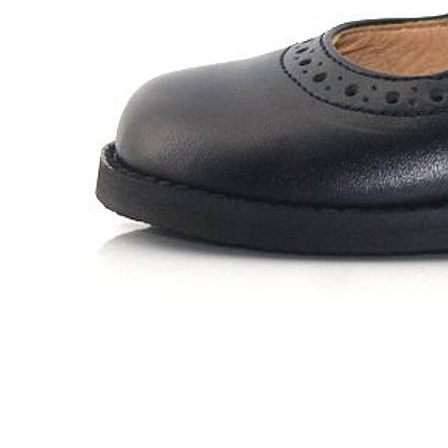
Zapatillas lona
Sandalias niña
Zapatos niños
Bebé: Primeros pasos
Botas niño
Zapatos colegiales niño
Sandalias niño
Deportivas niño
Botas de agua
Zapatillas casa
Ingleses y pepitos
Comunión niño
Peuques niño
Blucher niño y chico
Mocasines niño
Náuticos niño
Chanclas niño
Zapatillas lona niño
CALZADO RESPETUOSO
Exploradores (18-26)