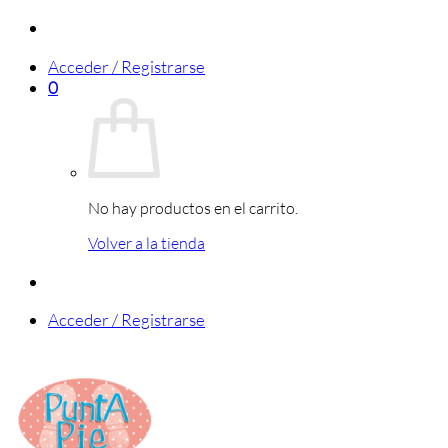
Saltar
al
Acceder / Registrarse
contenido
0
No hay productos en el carrito.
Volver a la tienda
Acceder / Registrarse