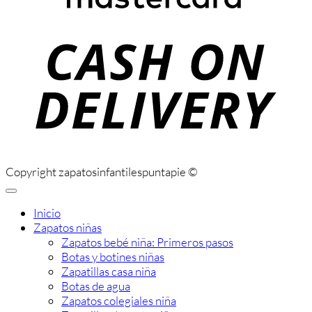
C
D
Copyright zapatosinfantilespuntapie ©
Inicio
Zapatos niñas
Zapatos bebé niña: Primeros pasos
Botas y botines niñas
Zapatillas casa niña
Botas de agua
Zapatos colegiales niña