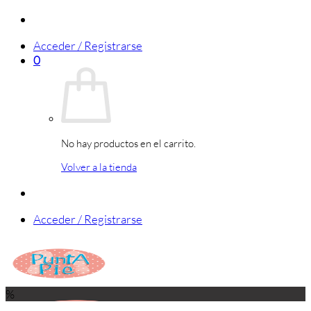
Saltar
al
Acceder / Registrarse
contenido
0
No hay productos en el carrito.
Volver a la tienda
Acceder / Registrarse
%