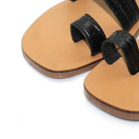
Zapatillas lona
Sandalias niña
Zapatos niños
Bebé: Primeros pasos
Botas niño
Zapatos colegiales niño
Sandalias niño
Deportivas niño
Botas de agua
Zapatillas casa
Ingleses y pepitos
Comunión niño
Peuques niño
Blucher niño y chico
Mocasines niño
Náuticos niño
Chanclas niño
Zapatillas lona niño
CALZADO RESPETUOSO
Exploradores (18-26)