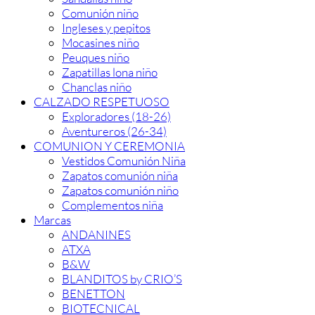
Comunión niño
Ingleses y pepitos
Mocasines niño
Peuques niño
Zapatillas lona niño
Chanclas niño
CALZADO RESPETUOSO
Exploradores (18-26)
Aventureros (26-34)
COMUNION Y CEREMONIA
Vestidos Comunión Niña
Zapatos comunión niña
Zapatos comunión niño
Complementos niña
Marcas
ANDANINES
ATXA
B&W
BLANDITOS by CRIO’S
BENETTON
BIOTECNICAL