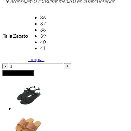
*Te aconsejamos consultar medidas en la tabla inferior
36
37
38
Talla Zapato
39
40
41
Limpiar
Sandalia
Tiras
Añadir al carrito
Joven
Confetti
cantidad