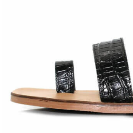
Chuches
Chupetín
Coqueflex
Donia complementos
Eli
Flexi Nens
Garzón Kids
Gioseppo
Gorila
Gux's
Hamiltoms
Isotoner
Levi's
Landos
Marusa
Munich
Mustang
O´Neill
Parisittas
Piruflex By Pirufin
Plakton
Thousand