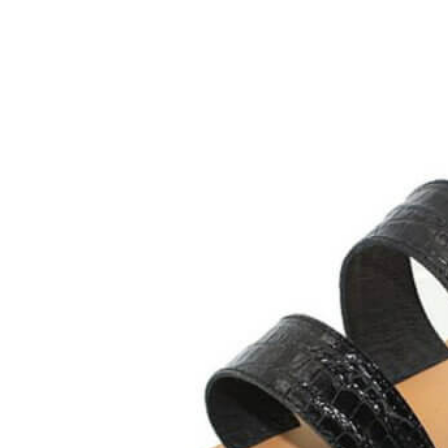
Inicio
Zapatos niñas
Bebé: primeros pasos
Botas y botines
Botas de agua
Zapatillas estar en casa
Zapatillas deporte niña
Colegiales niña
Blucher niña
Pascualas
Merceditas
Comunión niña
Bailarinas
Náuticos niña
Mocasines niña
Peuques niña
Chanclas niña