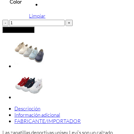
Color
Limpiar
Deportiva
Levi
Añadir al carrito
´s
Maui
Grande
cantidad
Descripción
Información adicional
FABRICANTE/IMPORTADOR
Las
z
ap
at
illas
deport
ivas
un
ise
x
Levi
‘s
son
un
cal
z
ado