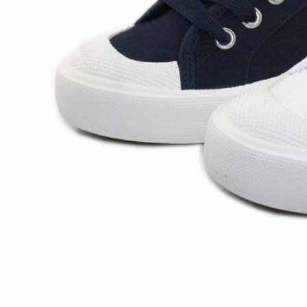
Zapatillas lona
Sandalias niña
Zapatos niños
Bebé: Primeros pasos
Botas niño
Zapatos colegiales niño
Sandalias niño
Deportivas niño
Botas de agua
Zapatillas casa
Ingleses y pepitos
Comunión niño
Peuques niño
Blucher niño y chico
Mocasines niño
Náuticos niño
Chanclas niño
Zapatillas lona niño
CALZADO RESPETUOSO
Exploradores (18-26)