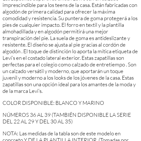
imp
res
c
ind
ible
para
los
teens
de
la
cas
a
.
Est
án
fabric
adas
con
al
god
ón
de
prim
era
cal
idad
para
of
re
cer
la
m
á
x
ima
com
od
idad
y
resist
encia
.
Su
pun
tera
de
g
oma
prote
ger
á
a
los
pies
de
c
ual
qu
ier
impact
o
.
El
for
ro
en
text
il
y
la
plant
illa
al
m
oh
ad
ill
ada
y
en
al
god
ón
permit
ir
á
un
a
me
j
or
trans
pir
aci
ón
del
pie
.
La
su
ela
de
g
oma
es
ant
ides
l
iz
ante
y
resist
ente
.
El
dise
ño
se
a
just
a
al
pie
gr
ac
ias
al
cordón de
algodón
.
El
to
que
de
dist
in
ci
ón
lo
a
port
a
la
m
í
t
ica
et
iqu
eta
de
Levi
‘s
en
el
cost
ado
lateral
exterior
.
Est
as
z
ap
at
illas
son
perfect
as
para
el
co
leg
io
com
o
cal
z
ado
de
ent
ret
iem
po
.
Son
un
cal
z
ado
vers
á
til
y
modern
o
,
que
a
port
ar
án
un
to
que
juven
il
y
modern
o
a
los
looks
de
los
jóvenes
de
la
cas
a
.
Est
as
z
ap
at
illas
son
un
a
op
ci
ón
ideal
para
los
am
antes
de
la
mod
a
y
de
la
mar
ca
Levi
‘s
.
COLOR DISPONIBLE: BLANCO Y MARINO
NÚMEROS 36 AL 39 (TAMBIÉN DISPONIBLE LA SERIE
DEL 22 AL 29 Y DEL 30 AL 35)
NOTA: Las medidas de la tabla son de este modelo en
concreto Y DE LA PLANTILLA INTERIOR. (Tomadas por