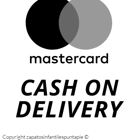
C
D
Copyright zapatosinfantilespuntapie ©