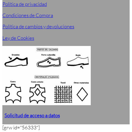
Política de privacidad
Condiciones de Compra
Política de cambios y devoluciones
Ley de Cookies
Solicitud de acceso a datos
[grw id="56333"]