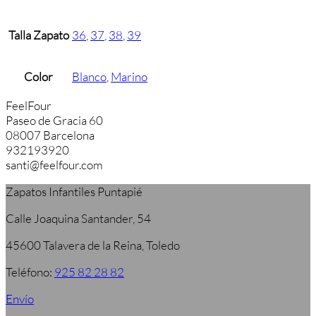
Talla Zapato
36
,
37
,
38
,
39
Color
Blanco
,
Marino
FeelFour
Paseo de Gracia 60
08007 Barcelona
932193920
santi@feelfour.com
Zapatos Infantiles Puntapié
Calle Joaquina Santander, 54
45600 Talavera de la Reina, Toledo
Teléfono:
925 82 28 82
Envío