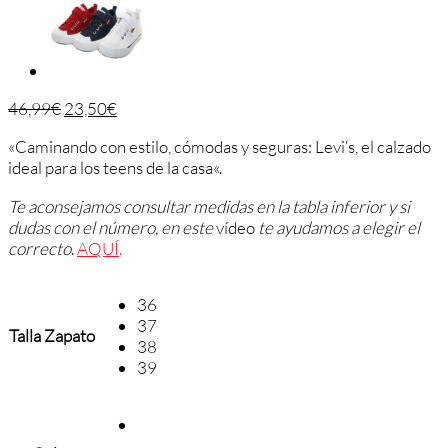
46,99
€
23,50
€
«
C
amin
ando
con
est
ilo
,
c
ó
mod
as
y
se
g
uras
:
Levi
‘s
,
el
cal
z
ado
ideal
para
los
teens
de
la
cas
a
«.
Te aconsejamos consultar medidas en la tabla inferior y si
dudas con el número, en este
vídeo
te ayudamos a elegir el
correcto
.
AQUÍ
.
36
37
Talla Zapato
38
39