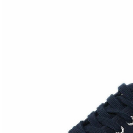
Inicio
Zapatos niñas
Bebé: primeros pasos
Botas y botines
Botas de agua
Zapatillas estar en casa
Zapatillas deporte niña
Colegiales niña
Blucher niña
Pascualas
Merceditas
Comunión niña
Bailarinas
Náuticos niña
Mocasines niña
Peuques niña
Chanclas niña