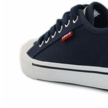
Chuches
Chupetín
Coqueflex
Donia complementos
Eli
Flexi Nens
Garzón Kids
Gioseppo
Gorila
Gux's
Hamiltoms
Isotoner
Levi's
Landos
Marusa
Munich
Mustang
O´Neill
Parisittas
Piruflex By Pirufin
Plakton
Thousand