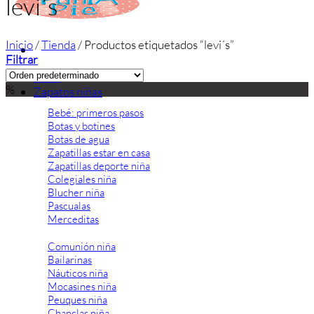
levi´s
Inicio
/
Tienda
/
Productos etiquetados “levi´s”
Filtrar
Inicio
%
Zapatos niñas
Bebé: primeros pasos
Botas y botines
Botas de agua
Zapatillas estar en casa
Zapatillas deporte niña
Colegiales niña
Blucher niña
Pascualas
Merceditas
Comunión niña
Bailarinas
Náuticos niña
Mocasines niña
Peuques niña
Chanclas niña