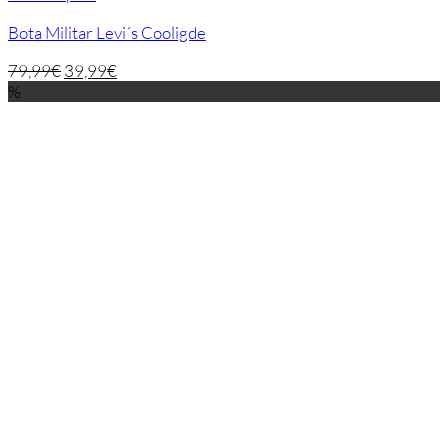
Bota Militar Levi´s Cooligde
79,99
€
39,99
€
%