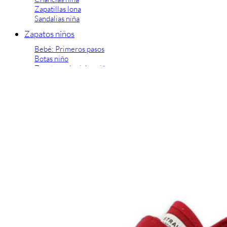
Zapatillas lona
Sandalias niña
Zapatos niños
Bebé: Primeros pasos
Botas niño
Zapatos colegiales niño
Sandalias niño
Deportivas niño
Botas de agua
Zapatillas casa
Ingleses y pepitos
Comunión niño
Peuques niño
Blucher niño y chico
Mocasines niño
Náuticos niño
Chanclas niño
Zapatillas lona niño
CALZADO RESPETUOSO
Exploradores (18-26)