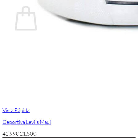
Carrito
No hay productos en el carrito.
Volver a la tienda
Vista Rápida
Deportiva Levi´s Maui
42,99
€
21,50
€