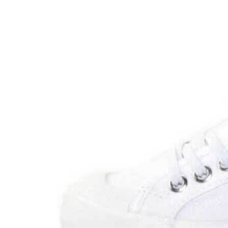
Titanitos
Unisa
Wikers
Zapatillas Victoria
ZapyFlex
Zeñay
Zoysan
Yowas
marcas ropa
Lion of Porches
Marina's
Marita Rial
Zapatos OUTLET
Zapatos Niña OUTLET
Zapatos Niño OUTLET
Buscar
por:
Buscar
por:
0