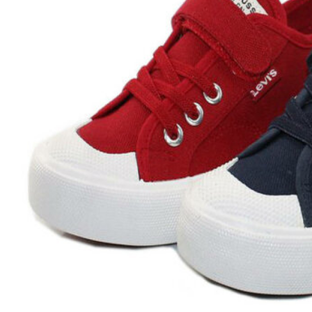
Aventureros (26-34)
COMUNION Y CEREMONIA
Vestidos Comunión Niña
Zapatos comunión niña
Zapatos comunión niño
Complementos niña
Marcas
marcas zapatos
Andanines
Atxa
B&W
Blanditos by Crio's
Benetton
Biotecnical
Cirqus
Confetti
Conguitos
Converse
Coordinanos
Cucada
Chanclas Ipanema
Chicco