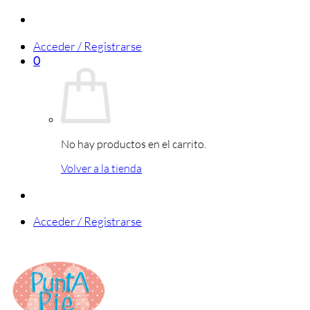
Saltar
al
Acceder / Registrarse
contenido
0
No hay productos en el carrito.
Volver a la tienda
Acceder / Registrarse