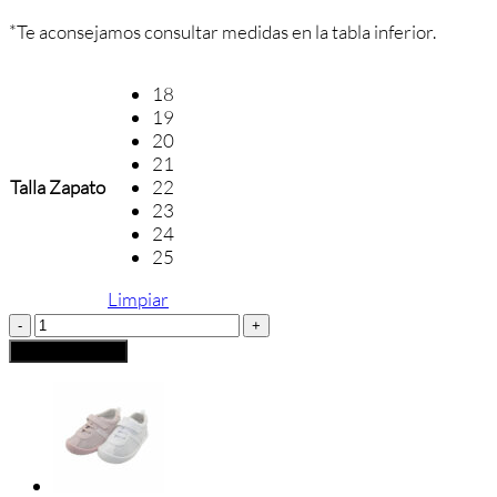
*Te aconsejamos consultar medidas en la tabla inferior.
18
19
20
21
Talla Zapato
22
23
24
25
Limpiar
Andanines
Zapato
Añadir al carrito
Sandalia
Respetuoso
Con
Velcro
cantidad