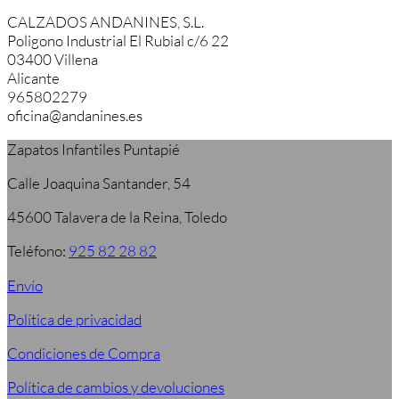
CALZADOS ANDANINES, S.L.
Poligono Industrial El Rubial c/6 22
03400 Villena
Alicante
965802279
oficina@andanines.es
Zapatos Infantiles Puntapié
Calle Joaquina Santander, 54
45600 Talavera de la Reina, Toledo
Teléfono:
925 82 28 82
Envío
Política de privacidad
Condiciones de Compra
Política de cambios y devoluciones