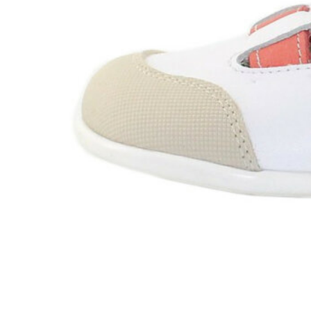
Zapatillas lona
Sandalias niña
Zapatos niños
Bebé: Primeros pasos
Botas niño
Zapatos colegiales niño
Sandalias niño
Deportivas niño
Botas de agua
Zapatillas casa
Ingleses y pepitos
Comunión niño
Peuques niño
Blucher niño y chico
Mocasines niño
Náuticos niño
Chanclas niño
Zapatillas lona niño
CALZADO RESPETUOSO
Exploradores (18-26)