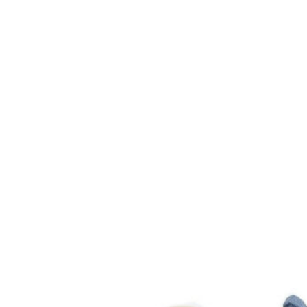
Titanitos
Unisa
Wikers
Zapatillas Victoria
ZapyFlex
Zeñay
Zoysan
Yowas
marcas ropa
Lion of Porches
Marina's
Marita Rial
Zapatos OUTLET
Zapatos Niña OUTLET
Zapatos Niño OUTLET
Buscar
por:
Buscar
por:
0