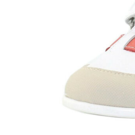
Chuches
Chupetín
Coqueflex
Donia complementos
Eli
Flexi Nens
Garzón Kids
Gioseppo
Gorila
Gux's
Hamiltoms
Isotoner
Levi's
Landos
Marusa
Munich
Mustang
O´Neill
Parisittas
Piruflex By Pirufin
Plakton
Thousand