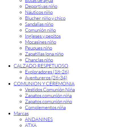
Botas de agua
Deportivas niño
Náuticos niño
Blucher niño y chico
Sandalias niño
Comunión niño
Ingleses y pepitos
Mocasines niño
Peuques niño
Zapatillas lona niño
Chanclas niño
CALZADO RESPETUOSO
Exploradores (18-26)
Aventureros (26-34)
COMUNION Y CEREMONIA
Vestidos Comunión Niña
Zapatos comunión niña
Zapatos comunión niño
Complementos niña
Marcas
ANDANINES
ATXA