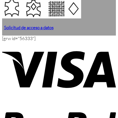
Solicitud de acceso a datos
[grw id="56333"]
V
P