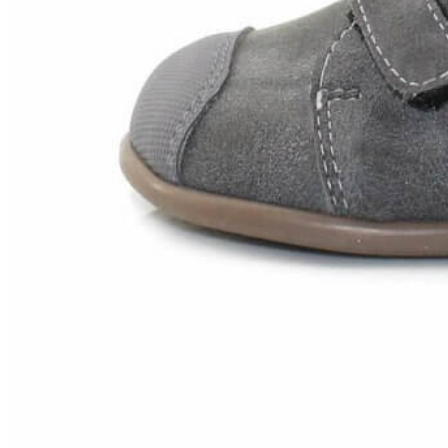
Zapatillas lona
Sandalias niña
Zapatos niños
Bebé: Primeros pasos
Botas niño
Zapatos colegiales niño
Sandalias niño
Deportivas niño
Botas de agua
Zapatillas casa
Ingleses y pepitos
Comunión niño
Peuques niño
Blucher niño y chico
Mocasines niño
Náuticos niño
Chanclas niño
Zapatillas lona niño
CALZADO RESPETUOSO
Exploradores (18-26)