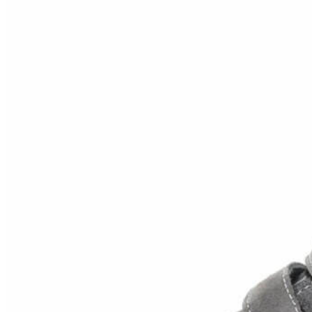
Inicio
Zapatos niñas
Bebé: primeros pasos
Botas y botines
Botas de agua
Zapatillas estar en casa
Zapatillas deporte niña
Colegiales niña
Blucher niña
Pascualas
Merceditas
Comunión niña
Bailarinas
Náuticos niña
Mocasines niña
Peuques niña
Chanclas niña