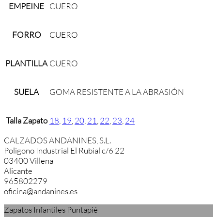
EMPEINE
CUERO
FORRO
CUERO
PLANTILLA
CUERO
SUELA
GOMA RESISTENTE A LA ABRASIÓN
Talla Zapato
18
,
19
,
20
,
21
,
22
,
23
,
24
CALZADOS ANDANINES, S.L.
Poligono Industrial El Rubial c/6 22
03400 Villena
Alicante
965802279
oficina@andanines.es
Zapatos Infantiles Puntapié