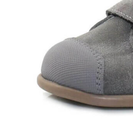
Chuches
Chupetín
Coqueflex
Donia complementos
Eli
Flexi Nens
Garzón Kids
Gioseppo
Gorila
Gux's
Hamiltoms
Isotoner
Levi's
Landos
Marusa
Munich
Mustang
O´Neill
Parisittas
Piruflex By Pirufin
Plakton
Thousand