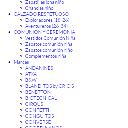
Zapatillas lona niño
Chanclas niño
CALZADO RESPETUOSO
Exploradores (18-26)
Aventureros (26-34)
COMUNION Y CEREMONIA
Vestidos Comunión Niña
Zapatos comunión niña
Zapatos comunión niño
Complementos niña
Marcas
ANDANINES
ATXA
B&W
BLANDITOS by CRIO’S
BENETTON
BIOTECNICAL
CIRQUS
CONFETTI
CONGUITOS
CONVERSE
COORDINANOS