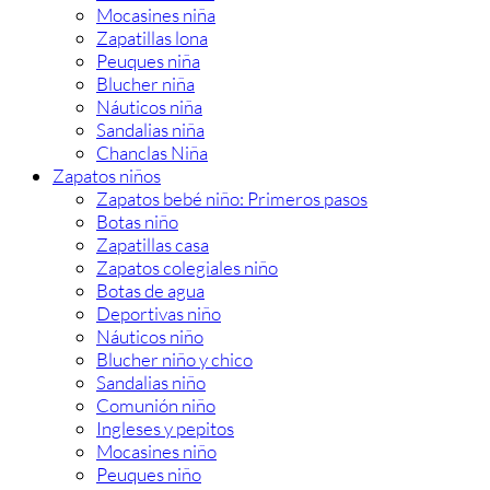
Mocasines niña
Zapatillas lona
Peuques niña
Blucher niña
Náuticos niña
Sandalias niña
Chanclas Niña
Zapatos niños
Zapatos bebé niño: Primeros pasos
Botas niño
Zapatillas casa
Zapatos colegiales niño
Botas de agua
Deportivas niño
Náuticos niño
Blucher niño y chico
Sandalias niño
Comunión niño
Ingleses y pepitos
Mocasines niño
Peuques niño