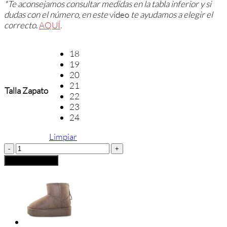
*Te aconsejamos consultar medidas en la tabla inferior y si
dudas con el número, en este
vídeo
te ayudamos a elegir el
correcto
.
AQUÍ
.
18
19
20
21
Talla Zapato
22
23
24
Limpiar
Andanines
Botita
Añadir al carrito
Respetuosa
Gris
Velcro
cantidad