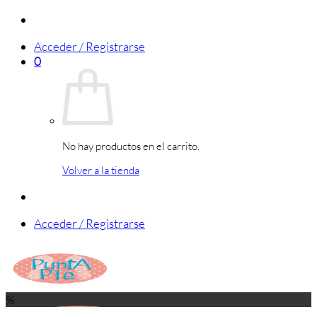
Saltar
al
Acceder / Registrarse
contenido
0
No hay productos en el carrito.
Volver a la tienda
Acceder / Registrarse
%