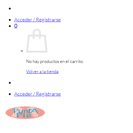
Saltar
al
Acceder / Registrarse
contenido
0
No hay productos en el carrito.
Volver a la tienda
Acceder / Registrarse