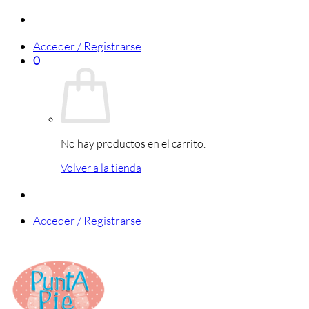
Saltar
al
Acceder / Registrarse
contenido
0
No hay productos en el carrito.
Volver a la tienda
Acceder / Registrarse