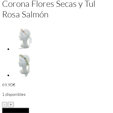
Corona Flores Secas y Tul
Rosa Salmón
69,90
€
1 disponibles
Corona
Flores
Añadir al carrito