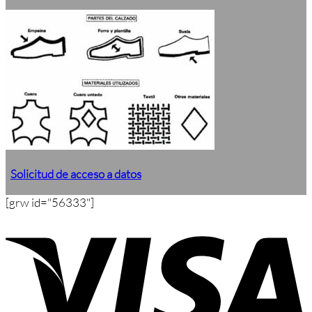
Solicitud de acceso a datos
[grw id="56333"]
V