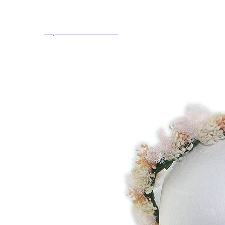
Aventureros (26-34)
COMUNION Y CEREMONIA
Vestidos Comunión Niña
Zapatos comunión niña
Zapatos comunión niño
Complementos niña
Marcas
marcas zapatos
Andanines
Atxa
B&W
Blanditos by Crio's
Benetton
Biotecnical
Cirqus
Confetti
Conguitos
Converse
Coordinanos
Cucada
Chanclas Ipanema
Chicco