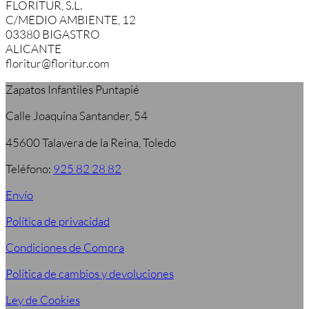
FLORITUR, S.L.
C/MEDIO AMBIENTE, 12
03380 BIGASTRO
ALICANTE
floritur@floritur.com
Zapatos Infantiles Puntapié
Calle Joaquina Santander, 54
45600 Talavera de la Reina, Toledo
Teléfono:
925 82 28 82
Envío
Política de privacidad
Condiciones de Compra
Política de cambios y devoluciones
Ley de Cookies