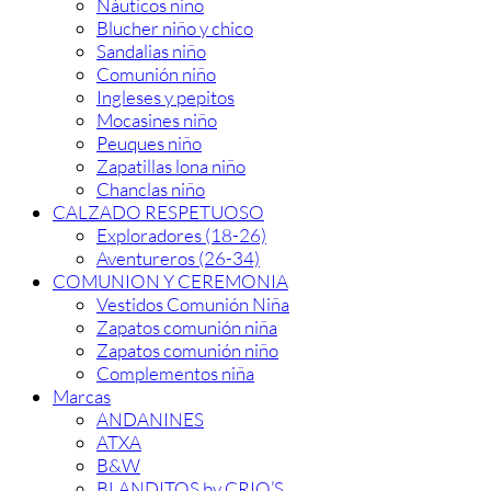
Náuticos niño
Blucher niño y chico
Sandalias niño
Comunión niño
Ingleses y pepitos
Mocasines niño
Peuques niño
Zapatillas lona niño
Chanclas niño
CALZADO RESPETUOSO
Exploradores (18-26)
Aventureros (26-34)
COMUNION Y CEREMONIA
Vestidos Comunión Niña
Zapatos comunión niña
Zapatos comunión niño
Complementos niña
Marcas
ANDANINES
ATXA
B&W
BLANDITOS by CRIO’S