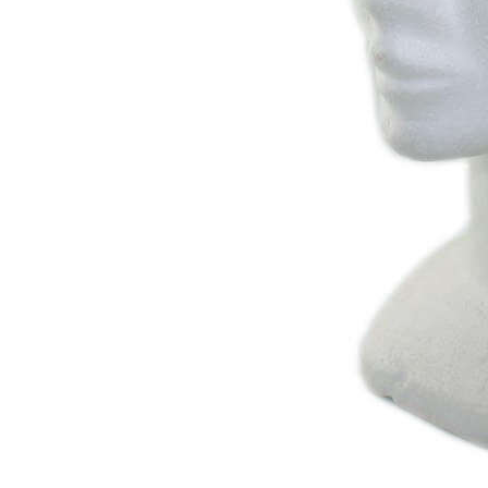
Zapatillas lona
Sandalias niña
Zapatos niños
Bebé: Primeros pasos
Botas niño
Zapatos colegiales niño
Sandalias niño
Deportivas niño
Botas de agua
Zapatillas casa
Ingleses y pepitos
Comunión niño
Peuques niño
Blucher niño y chico
Mocasines niño
Náuticos niño
Chanclas niño
Zapatillas lona niño
CALZADO RESPETUOSO
Exploradores (18-26)