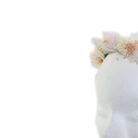
Inicio
Zapatos niñas
Bebé: primeros pasos
Botas y botines
Botas de agua
Zapatillas estar en casa
Zapatillas deporte niña
Colegiales niña
Blucher niña
Pascualas
Merceditas
Comunión niña
Bailarinas
Náuticos niña
Mocasines niña
Peuques niña
Chanclas niña