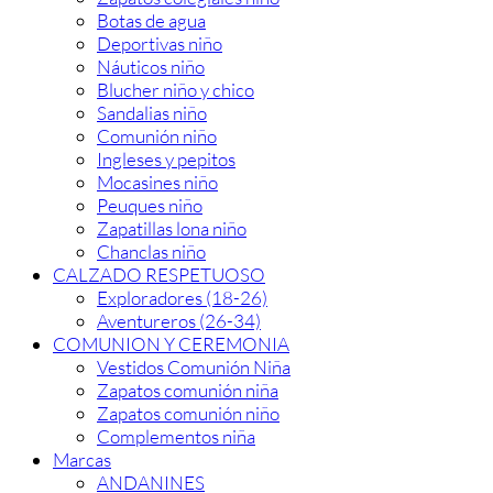
Botas de agua
Deportivas niño
Náuticos niño
Blucher niño y chico
Sandalias niño
Comunión niño
Ingleses y pepitos
Mocasines niño
Peuques niño
Zapatillas lona niño
Chanclas niño
CALZADO RESPETUOSO
Exploradores (18-26)
Aventureros (26-34)
COMUNION Y CEREMONIA
Vestidos Comunión Niña
Zapatos comunión niña
Zapatos comunión niño
Complementos niña
Marcas
ANDANINES