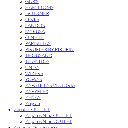
GUX’S
HAMILTOMS
ISOTONER
LEVI´S
LANDOS
MARUSA
O´NEILL
PARISITTAS
PIRUFLEX BY PIRUFIN
THOUSAND
TITANITOS
UNISA
WIKERS
YOWAS
ZAPATILLAS VICTORIA
ZAPYFLEX
ZEÑAY
Zoysan
Zapatos OUTLET
Zapatos Niña OUTLET
Zapatos Niño OUTLET
Acceder / Registrarse