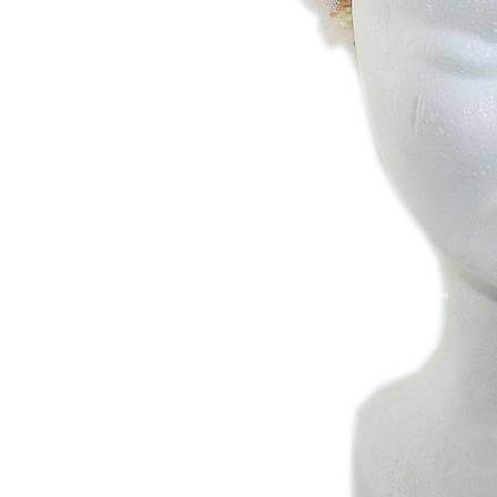
Chuches
Chupetín
Coqueflex
Donia complementos
Eli
Flexi Nens
Garzón Kids
Gioseppo
Gorila
Gux's
Hamiltoms
Isotoner
Levi's
Landos
Marusa
Munich
Mustang
O´Neill
Parisittas
Piruflex By Pirufin
Plakton
Thousand