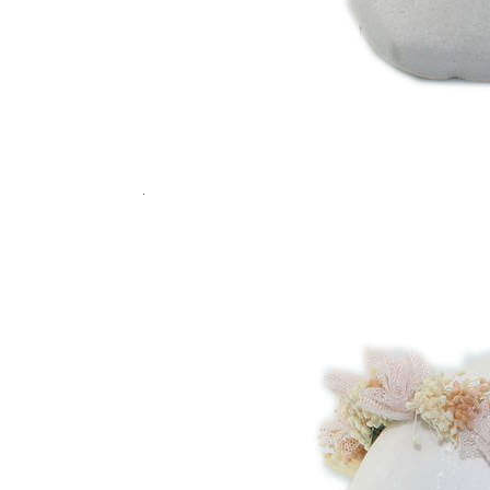
Titanitos
Unisa
Wikers
Zapatillas Victoria
ZapyFlex
Zeñay
Zoysan
Yowas
marcas ropa
Lion of Porches
Marina's
Marita Rial
Zapatos OUTLET
Zapatos Niña OUTLET
Zapatos Niño OUTLET
Buscar
por:
Buscar
por:
0