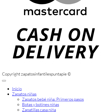
C
D
Copyright zapatosinfantilespuntapie ©
Inicio
Zapatos niñas
Zapatos bebé niña: Primeros pasos
Botas y botines niñas
Zapatillas casa niña