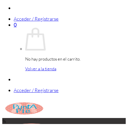
Saltar
al
Acceder / Registrarse
contenido
0
No hay productos en el carrito.
Volver a la tienda
Acceder / Registrarse
%