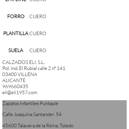
FORRO
CUERO
PLANTILLA
CUERO
SUELA
CUERO
CALZADOS ELI, S.L.
Pol. Ind. El Rubial calle 2 nº 141
03400 VILLENA
ALICANTE
969660435
eli@eli1957.com
Zapatos Infantiles Puntapié
Calle Joaquina Santander, 54
45600 Talavera de la Reina, Toledo