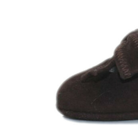
Chuches
Chupetín
Coqueflex
Donia complementos
Eli
Flexi Nens
Garzón Kids
Gioseppo
Gorila
Gux's
Hamiltoms
Isotoner
Levi's
Landos
Marusa
Munich
Mustang
O´Neill
Parisittas
Piruflex By Pirufin
Plakton
Thousand