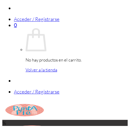
Saltar
al
Acceder / Registrarse
contenido
0
No hay productos en el carrito.
Volver a la tienda
Acceder / Registrarse
%