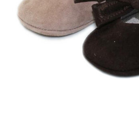
Zapatillas lona
Sandalias niña
Zapatos niños
Bebé: Primeros pasos
Botas niño
Zapatos colegiales niño
Sandalias niño
Deportivas niño
Botas de agua
Zapatillas casa
Ingleses y pepitos
Comunión niño
Peuques niño
Blucher niño y chico
Mocasines niño
Náuticos niño
Chanclas niño
Zapatillas lona niño
CALZADO RESPETUOSO
Exploradores (18-26)