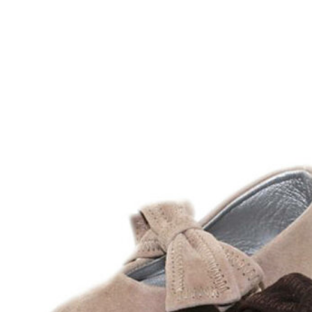
Inicio
Zapatos niñas
Bebé: primeros pasos
Botas y botines
Botas de agua
Zapatillas estar en casa
Zapatillas deporte niña
Colegiales niña
Blucher niña
Pascualas
Merceditas
Comunión niña
Bailarinas
Náuticos niña
Mocasines niña
Peuques niña
Chanclas niña