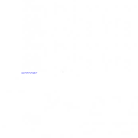
Chuches
Chupetín
Coqueflex
Donia complementos
Eli
Flexi Nens
Garzón Kids
Gioseppo
Gorila
Gux's
Hamiltoms
Isotoner
Levi's
Landos
Marusa
Munich
Mustang
O´Neill
Parisittas
Piruflex By Pirufin
Plakton
Thousand