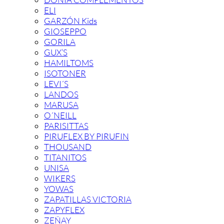
ELI
GARZÓN Kids
GIOSEPPO
GORILA
GUX’S
HAMILTOMS
ISOTONER
LEVI´S
LANDOS
MARUSA
O´NEILL
PARISITTAS
PIRUFLEX BY PIRUFIN
THOUSAND
TITANITOS
UNISA
WIKERS
YOWAS
ZAPATILLAS VICTORIA
ZAPYFLEX
ZEÑAY