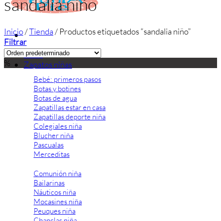
sandalia niño
Inicio
/
Tienda
/
Productos etiquetados “sandalia niño”
Filtrar
Inicio
%
Zapatos niñas
Bebé: primeros pasos
Botas y botines
Botas de agua
Zapatillas estar en casa
Zapatillas deporte niña
Colegiales niña
Blucher niña
Pascualas
Merceditas
Comunión niña
Bailarinas
Náuticos niña
Mocasines niña
Peuques niña
Chanclas niña