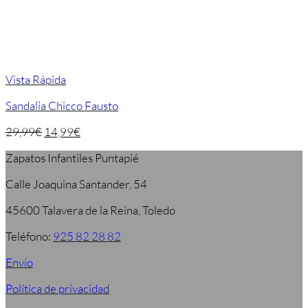
Vista Rápida
Sandalia Chicco Fausto
29,99
€
14,99
€
Zapatos Infantiles Puntapié
Calle Joaquina Santander, 54
45600 Talavera de la Reina, Toledo
Teléfono:
925 82 28 82
Envío
Política de privacidad