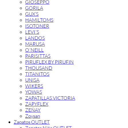
GIOSEPPO
GORILA
GUX’S
HAMILTOMS
ISOTONER
LEVI´S
LANDOS
MARUSA
O´NEILL
PARISITTAS
PIRUFLEX BY PIRUFIN
THOUSAND
TITANITOS
UNISA
WIKERS
YOWAS
ZAPATILLAS VICTORIA
ZAPYFLEX
ZEÑAY
Zoysan
Zapatos OUTLET
Zapatos Niña OUTLET