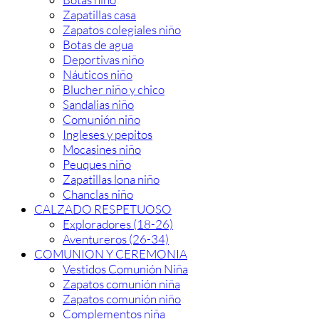
Zapatillas casa
Zapatos colegiales niño
Botas de agua
Deportivas niño
Náuticos niño
Blucher niño y chico
Sandalias niño
Comunión niño
Ingleses y pepitos
Mocasines niño
Peuques niño
Zapatillas lona niño
Chanclas niño
CALZADO RESPETUOSO
Exploradores (18-26)
Aventureros (26-34)
COMUNION Y CEREMONIA
Vestidos Comunión Niña
Zapatos comunión niña
Zapatos comunión niño
Complementos niña