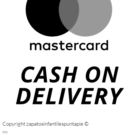
C
D
Copyright zapatosinfantilespuntapie ©