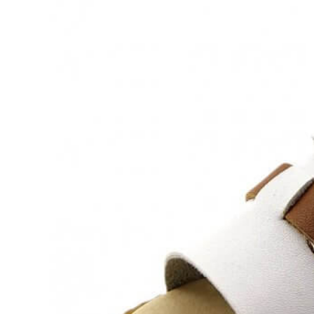
Titanitos
Unisa
Wikers
Zapatillas Victoria
ZapyFlex
Zeñay
Zoysan
Yowas
marcas ropa
Lion of Porches
Marina's
Marita Rial
Zapatos OUTLET
Zapatos Niña OUTLET
Zapatos Niño OUTLET
Buscar
por:
Buscar
por:
0