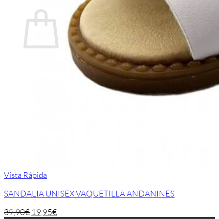
Carrito
No hay productos en el carrito.
Volver a la tienda
Vista Rápida
SANDALIA UNISEX VAQUETILLA ANDANINES
39,90
€
19,95
€