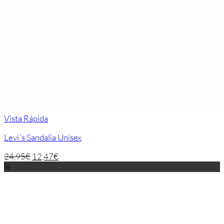
Vista Rápida
Levi´s Sandalia Unisex
24,95
€
12,47
€
%