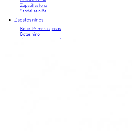
Zapatillas lona
Sandalias niña
Zapatos niños
Bebé: Primeros pasos
Botas niño
Zapatos colegiales niño
Sandalias niño
Deportivas niño
Botas de agua
Zapatillas casa
Ingleses y pepitos
Comunión niño
Peuques niño
Blucher niño y chico
Mocasines niño
Náuticos niño
Chanclas niño
Zapatillas lona niño
CALZADO RESPETUOSO
Exploradores (18-26)