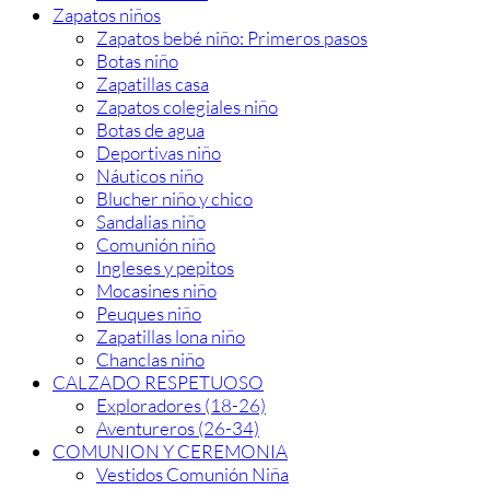
Zapatos niños
Zapatos bebé niño: Primeros pasos
Botas niño
Zapatillas casa
Zapatos colegiales niño
Botas de agua
Deportivas niño
Náuticos niño
Blucher niño y chico
Sandalias niño
Comunión niño
Ingleses y pepitos
Mocasines niño
Peuques niño
Zapatillas lona niño
Chanclas niño
CALZADO RESPETUOSO
Exploradores (18-26)
Aventureros (26-34)
COMUNION Y CEREMONIA
Vestidos Comunión Niña