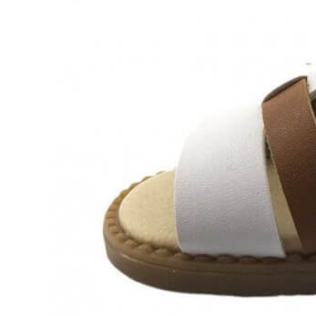
Aventureros (26-34)
COMUNION Y CEREMONIA
Vestidos Comunión Niña
Zapatos comunión niña
Zapatos comunión niño
Complementos niña
Marcas
marcas zapatos
Andanines
Atxa
B&W
Blanditos by Crio's
Benetton
Biotecnical
Cirqus
Confetti
Conguitos
Converse
Coordinanos
Cucada
Chanclas Ipanema
Chicco