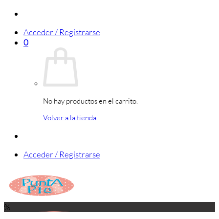
Saltar
al
Acceder / Registrarse
contenido
0
No hay productos en el carrito.
Volver a la tienda
Acceder / Registrarse
%