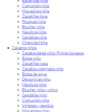
Bailarinas niña
Comunión niña
Mocasines niña
Zapatillas lona
Peuques niña
Blucher niña
Náuticos niña
Sandalias niña
Chanclas Niña
Zapatos niños
Zapatos bebé niño: Primeros pasos
Botas niño
Zapatillas casa
Zapatos colegiales niño
Botas de agua
Deportivas niño
Náuticos niño
Blucher niño y chico
Sandalias niño
Comunión niño
Ingleses y pepitos
Mocasines niño