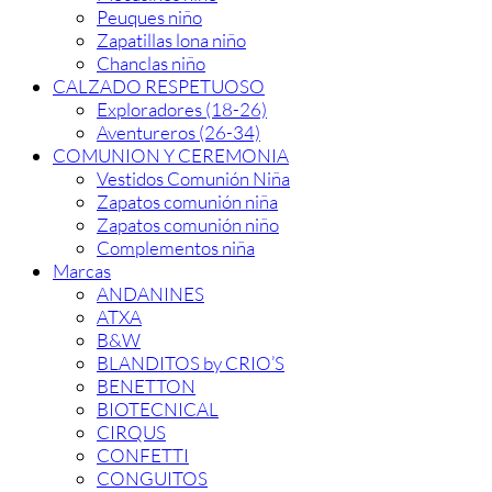
Peuques niño
Zapatillas lona niño
Chanclas niño
CALZADO RESPETUOSO
Exploradores (18-26)
Aventureros (26-34)
COMUNION Y CEREMONIA
Vestidos Comunión Niña
Zapatos comunión niña
Zapatos comunión niño
Complementos niña
Marcas
ANDANINES
ATXA
B&W
BLANDITOS by CRIO’S
BENETTON
BIOTECNICAL
CIRQUS
CONFETTI
CONGUITOS