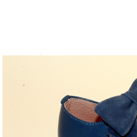
Titanitos
Unisa
Wikers
Zapatillas Victoria
ZapyFlex
Zeñay
Zoysan
Yowas
marcas ropa
Lion of Porches
Marina's
Marita Rial
Zapatos OUTLET
Zapatos Niña OUTLET
Zapatos Niño OUTLET
Buscar
por:
Buscar
por:
0