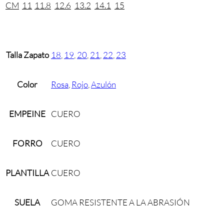
CM
11
11.8
12.6
13.2
14.1
15
Talla Zapato
18
,
19
,
20
,
21
,
22
,
23
Color
Rosa
,
Rojo
,
Azulón
EMPEINE
CUERO
FORRO
CUERO
PLANTILLA
CUERO
SUELA
GOMA RESISTENTE A LA ABRASIÓN