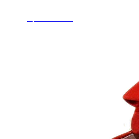
Aventureros (26-34)
COMUNION Y CEREMONIA
Vestidos Comunión Niña
Zapatos comunión niña
Zapatos comunión niño
Complementos niña
Marcas
marcas zapatos
Andanines
Atxa
B&W
Blanditos by Crio's
Benetton
Biotecnical
Cirqus
Confetti
Conguitos
Converse
Coordinanos
Cucada
Chanclas Ipanema
Chicco