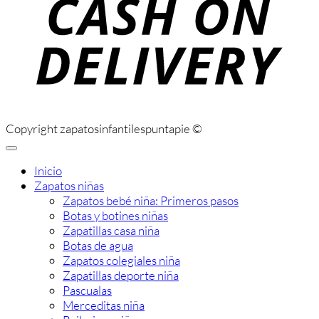
D
Copyright zapatosinfantilespuntapie ©
Inicio
Zapatos niñas
Zapatos bebé niña: Primeros pasos
Botas y botines niñas
Zapatillas casa niña
Botas de agua
Zapatos colegiales niña
Zapatillas deporte niña
Pascualas
Merceditas niña