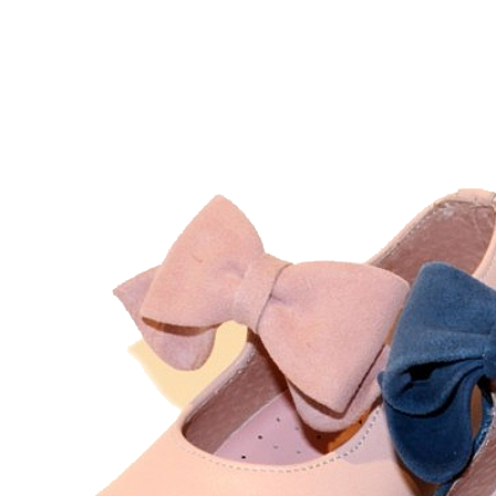
Inicio
Zapatos niñas
Bebé: primeros pasos
Botas y botines
Botas de agua
Zapatillas estar en casa
Zapatillas deporte niña
Colegiales niña
Blucher niña
Pascualas
Merceditas
Comunión niña
Bailarinas
Náuticos niña
Mocasines niña
Peuques niña
Chanclas niña