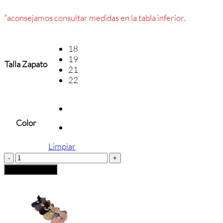
*aconsejamos consultar medidas en la tabla inferior.
18
19
Talla Zapato
21
22
Color
Limpiar
MERCEDITAS
BEBÉ
Añadir al carrito
ZEÑAY
cantidad