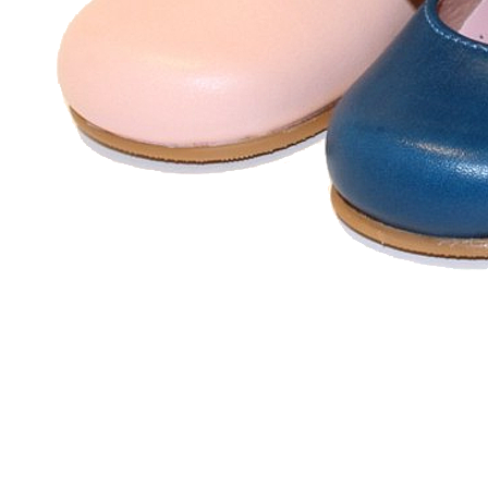
Zapatillas lona
Sandalias niña
Zapatos niños
Bebé: Primeros pasos
Botas niño
Zapatos colegiales niño
Sandalias niño
Deportivas niño
Botas de agua
Zapatillas casa
Ingleses y pepitos
Comunión niño
Peuques niño
Blucher niño y chico
Mocasines niño
Náuticos niño
Chanclas niño
Zapatillas lona niño
CALZADO RESPETUOSO
Exploradores (18-26)