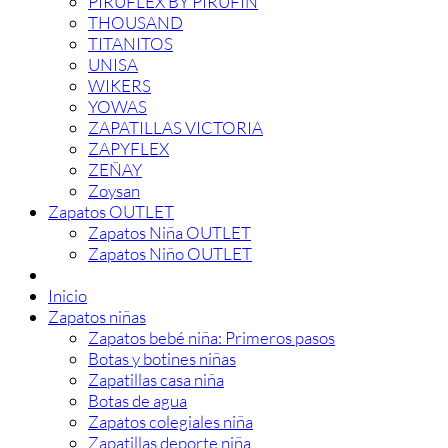
PIRUFLEX BY PIRUFIN
THOUSAND
TITANITOS
UNISA
WIKERS
YOWAS
ZAPATILLAS VICTORIA
ZAPYFLEX
ZEÑAY
Zoysan
Zapatos OUTLET
Zapatos Niña OUTLET
Zapatos Niño OUTLET
Inicio
Zapatos niñas
Zapatos bebé niña: Primeros pasos
Botas y botines niñas
Zapatillas casa niña
Botas de agua
Zapatos colegiales niña
Zapatillas deporte niña