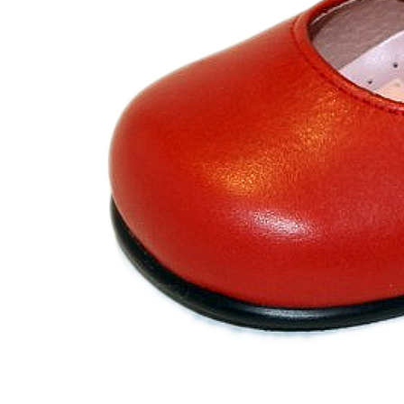
Chuches
Chupetín
Coqueflex
Donia complementos
Eli
Flexi Nens
Garzón Kids
Gioseppo
Gorila
Gux's
Hamiltoms
Isotoner
Levi's
Landos
Marusa
Munich
Mustang
O´Neill
Parisittas
Piruflex By Pirufin
Plakton
Thousand