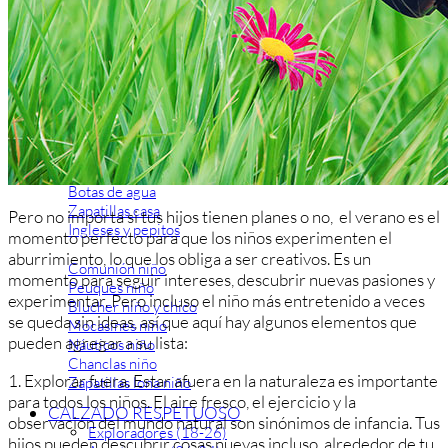
Zapatillas lona
Sandalias niña
Zapatos niños
Bebé: Primeros pasos
Botas niño
Zapatos colegiales niño
Sandalias niño
Deportivas niño
Botas de agua
Zapatillas casa
Pero no importa si tus hijos tienen planes o no, el verano es el
Ingleses y pepitos
momento perfecto para que los niños experimenten el
aburrimiento, lo que los obliga a ser creativos. Es un
Comunión niño
momento para seguir intereses, descubrir nuevas pasiones y
Peuques niño
experimentar. Pero incluso el niño más entretenido a veces
Blucher niño y chico
se queda sin ideas, así que aquí hay algunos elementos que
Mocasines niño
pueden agregar a su lista:
Náuticos niño
Chanclas niño
1. Explorar fuera. Estar afuera en la naturaleza es importante
Zapatillas lona niño
para todos los niños. El aire fresco, el ejercicio y la
CALZADO RESPETUOSO
observación del mundo natural son sinónimos de infancia. Tus
Exploradores (18-26)
hijos pueden descubrir cosas nuevas incluso alrededor de tu