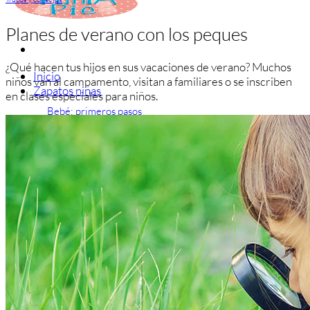
Planes de verano con los peques
¿Qué hacen tus hijos en sus vacaciones de verano? Muchos
Inicio
niños van al campamento, visitan a familiares o se inscriben
Zapatos niñas
en clases especiales para niños.
Bebé: primeros pasos
Botas y botines
Botas de agua
Zapatillas estar en casa
Zapatillas deporte niña
Colegiales niña
Blucher niña
Pascualas
Merceditas
Comunión niña
Bailarinas
Náuticos niña
Mocasines niña
Peuques niña
Chanclas niña