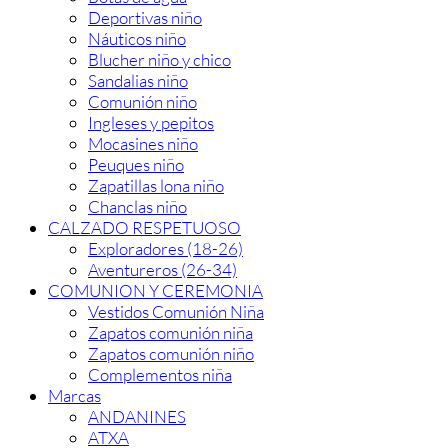
Deportivas niño
Náuticos niño
Blucher niño y chico
Sandalias niño
Comunión niño
Ingleses y pepitos
Mocasines niño
Peuques niño
Zapatillas lona niño
Chanclas niño
CALZADO RESPETUOSO
Exploradores (18-26)
Aventureros (26-34)
COMUNION Y CEREMONIA
Vestidos Comunión Niña
Zapatos comunión niña
Zapatos comunión niño
Complementos niña
Marcas
ANDANINES
ATXA