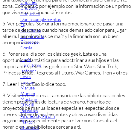
Chuches
zona. Compáralo por ejemplo con la información de un primo
Chupetín
que viva en una ciudad diferente.
Coqueflex
Donia complementos
5. Ver películas. Son una forma emocionante de pasar una
Eli
tarde de descanso cuando hace demasiado calor para jugar
Flexi Nens
afuera. Las palomitas de maíz y la limonada son un buen
Garzón Kids
Gioseppo
acompañamiento.
Gorila
6. Ponerse al día con los clásicos geek. Esta es una
Gux's
oportunidad fantástica para adoctrinar a sus hijos en las
Hamiltoms
importantes películas geek, como Star Wars, Star Trek,
Isotoner
Princess Bride, Regreso al Futuro, WarGames, Tron y otros.
Levi's
Landos
7. Leer libros. Eso lo dice todo.
Marusa
Munich
8. Visitar la biblioteca. La mayoría de las bibliotecas locales
Mustang
tienen programas de lectura de verano, horarios de
O´Neill
proyectos de manualidades especiales, espectáculos de
Parisittas
títeres, clubes de adolescentes y otras cosas divertidas
Piruflex By Pirufin
organizadas especialmente para el verano. Consulta el
Plakton
horario en una biblioteca cercana a ti.
Thousand