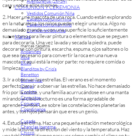
Aventureros (26-34)
casa y sobre ellos mismos.
COMUNION Y CEREMONIA
Vestidos Comunión Niña
2. Hacer una mascota de una roca. Cuando están explorando
Zapatos comunión niña
en la naturaleza, los niños pueden elegir una roca. Algo no
Zapatos comunión niño
demasiado grande, y con una superficie lo suficientemente
Complementos niña
suave como para llevar pintura o elementos que se peguen
Marcas
para decorarla. Una vez lavada y secada la piedra, puede
marcas zapatos
decorarse con pintura, escarcha, espuma, ojos saltones o lo
Andanines
que sea necesario para convertir la roca en una nueva
Atxa
mascota. Y aquí está la mejor parte: no requiere comida o
B&W
limpieza.
Blanditos by Crio's
Benetton
3. Ir a observar las estrellas. El verano es el momento
Biotecnical
perfecto para ir a observar las estrellas. No hace demasiado
Cirqus
Confetti
frío por la noche, y una familia acurrucándose en una manta
Conguitos
mirando al cielo nocturno es una forma agradable de
Converse
aprender juntos. Lee sobre las constelaciones planetarias
Coordinanos
antes, y tus hijos pensarán que eres un genio.
Cucada
4. Estudia el clima. Haz una pequeña estación meteorológica
Chanclas Ipanema
y mide la lluvia, la dirección del viento y la temperatura. Haz
Chicco
una tabla con el tiempo para ver cómo cambia el clima en tu