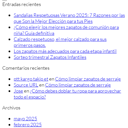
Entradas recientes
Sandalias Respetuosas Verano 2025: 7 Razones por las
que Son la Mejor Elección para tus Pies
¿Cómo elegir los mejores zapatos de comunión para
niña? Guía definitiva
Calzado respetuoso, el mejor calzado para sus
primeros pasos.
Los zapatos más adecuados para cada etapa infantil
Sorteo trimestral Zapatos Infantiles
Comentarios recientes
ptt kargo takip et
en
Cómo limpiar zapatos de serraje
Source URL
en
Cómo limpiar zapatos de serraje
Jose
en
¿Cómo debes doblar tu ropa para aprovechar
todo el espacio?
Archivos
mayo 2025
febrero 2025