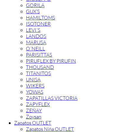
GORILA
GUX’S
HAMILTOMS
ISOTONER
LEVI´S
LANDOS
MARUSA
O´NEILL
PARISITTAS
PIRUFLEX BY PIRUFIN
THOUSAND
TITANITOS
UNISA
WIKERS
YOWAS
ZAPATILLAS VICTORIA
ZAPYFLEX
ZEÑAY
Zoysan
Zapatos OUTLET
Zapatos Niña OUTLET