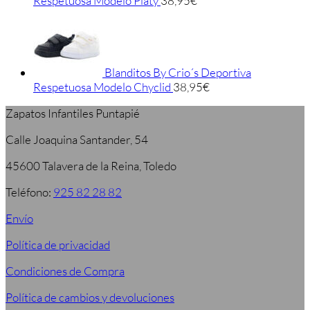
Respetuosa Modelo Platy
38,95
€
Blanditos By Crio´s Deportiva
Respetuosa Modelo Chyclid
38,95
€
Zapatos Infantiles Puntapié
Calle Joaquina Santander, 54
45600 Talavera de la Reina, Toledo
Teléfono:
925 82 28 82
Envío
Política de privacidad
Condiciones de Compra
Política de cambios y devoluciones