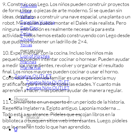
9. Construir con Lego. Los niños pueden construir proyectos
Titanitos
de forma libre, o piezas de arte moderno. Si se quedan sin
Unisa
ideas, desafíalos a construir una nave espacial, una planta o un
Wikers
Zapatillas Victoria
robot. Mira quién puede montar el Dalek más realista. Pero
ZapyFlex
ninguna instrucción es realmente necesaria para esta
Zeñay
actividad. Todos hemos estado construyendo con Lego desde
Zoysan
que pudimos sostener un ladrillo de 2×4.
Yowas
marcas ropa
10. Experimentar con la cocina. Incluso los niños más
Lion of Porches
pequeños pueden intentar cocinar o hornear. Pueden ayudar
Marina's
a medir los ingredientes, revolver y organizar el resultado
Marita Rial
final. Los niños mayores pueden cocinar o usar el horno.
Zapatos OUTLET
Contribuir a la comida familiar es una experiencia muy
Zapatos Niña OUTLET
gratificante para niños de todas las edades. Y cuanto más
Zapatos Niño OUTLET
aprenden a hacer, más pueden ayudar de manera regular.
Buscar
11. Conviértete en un experto en un período de la historia.
por:
Regencia Inglaterra, Egipto antiguo, Laponia moderna …
Todo está a su alcance. Pídeles que escojan libros en la
Buscar
biblioteca o busquen sitios web interesantes. Luego, pídeles
por:
que le enseñen todo lo que han aprendido.
0