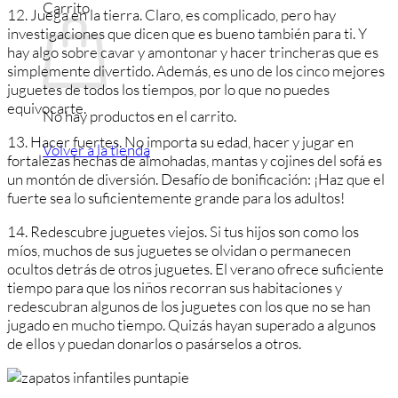
Carrito
12. Juega en la tierra. Claro, es complicado, pero hay
investigaciones que dicen que es bueno también para ti. Y
hay algo sobre cavar y amontonar y hacer trincheras que es
simplemente divertido. Además, es uno de los cinco mejores
juguetes de todos los tiempos, por lo que no puedes
equivocarte.
No hay productos en el carrito.
13. Hacer fuertes. No importa su edad, hacer y jugar en
Volver a la tienda
fortalezas hechas de almohadas, mantas y cojines del sofá es
un montón de diversión. Desafío de bonificación: ¡Haz que el
fuerte sea lo suficientemente grande para los adultos!
14. Redescubre juguetes viejos. Si tus hijos son como los
míos, muchos de sus juguetes se olvidan o permanecen
ocultos detrás de otros juguetes. El verano ofrece suficiente
tiempo para que los niños recorran sus habitaciones y
redescubran algunos de los juguetes con los que no se han
jugado en mucho tiempo. Quizás hayan superado a algunos
de ellos y puedan donarlos o pasárselos a otros.