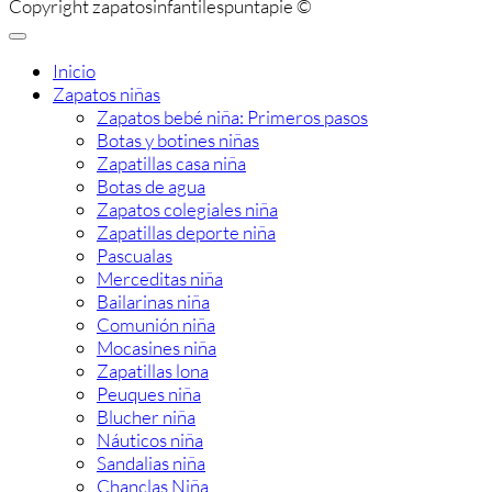
Copyright zapatosinfantilespuntapie ©
Inicio
Zapatos niñas
Zapatos bebé niña: Primeros pasos
Botas y botines niñas
Zapatillas casa niña
Botas de agua
Zapatos colegiales niña
Zapatillas deporte niña
Pascualas
Merceditas niña
Bailarinas niña
Comunión niña
Mocasines niña
Zapatillas lona
Peuques niña
Blucher niña
Náuticos niña
Sandalias niña
Chanclas Niña