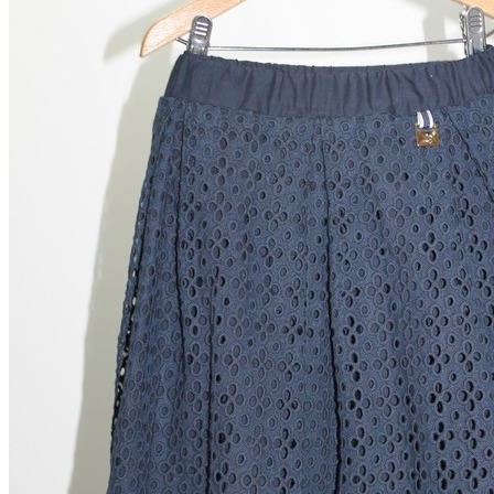
Titanitos
Unisa
Wikers
Zapatillas Victoria
ZapyFlex
Zeñay
Zoysan
Yowas
marcas ropa
Lion of Porches
Marina's
Marita Rial
Zapatos OUTLET
Zapatos Niña OUTLET
Zapatos Niño OUTLET
Buscar
por:
Buscar
por:
0