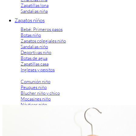
Zapatillas lona
Sandalias niña
Zapatos niños
Bebé: Primeros pasos
Botas niño
Zapatos colegiales niño
Sandalias niño
Deportivas niño
Botas de agua
Zapatillas casa
Ingleses y pepitos
Comunión niño
Peuques niño
Blucher niño y chico
Mocasines niño
Náuticos niño
Chanclas niño
Zapatillas lona niño
CALZADO RESPETUOSO
Exploradores (18-26)