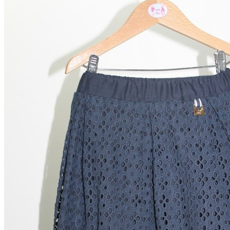
Aventureros (26-34)
COMUNION Y CEREMONIA
Vestidos Comunión Niña
Zapatos comunión niña
Zapatos comunión niño
Complementos niña
Marcas
marcas zapatos
Andanines
Atxa
B&W
Blanditos by Crio's
Benetton
Biotecnical
Cirqus
Confetti
Conguitos
Converse
Coordinanos
Cucada
Chanclas Ipanema
Chicco