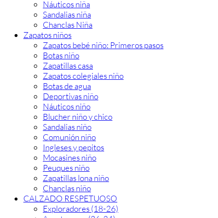
Náuticos niña
Sandalias niña
Chanclas Niña
Zapatos niños
Zapatos bebé niño: Primeros pasos
Botas niño
Zapatillas casa
Zapatos colegiales niño
Botas de agua
Deportivas niño
Náuticos niño
Blucher niño y chico
Sandalias niño
Comunión niño
Ingleses y pepitos
Mocasines niño
Peuques niño
Zapatillas lona niño
Chanclas niño
CALZADO RESPETUOSO
Exploradores (18-26)