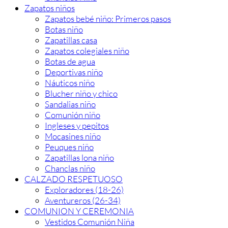
Zapatos niños
Zapatos bebé niño: Primeros pasos
Botas niño
Zapatillas casa
Zapatos colegiales niño
Botas de agua
Deportivas niño
Náuticos niño
Blucher niño y chico
Sandalias niño
Comunión niño
Ingleses y pepitos
Mocasines niño
Peuques niño
Zapatillas lona niño
Chanclas niño
CALZADO RESPETUOSO
Exploradores (18-26)
Aventureros (26-34)
COMUNION Y CEREMONIA
Vestidos Comunión Niña