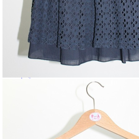
Chuches
Chupetín
Coqueflex
Donia complementos
Eli
Flexi Nens
Garzón Kids
Gioseppo
Gorila
Gux's
Hamiltoms
Isotoner
Levi's
Landos
Marusa
Munich
Mustang
O´Neill
Parisittas
Piruflex By Pirufin
Plakton
Thousand