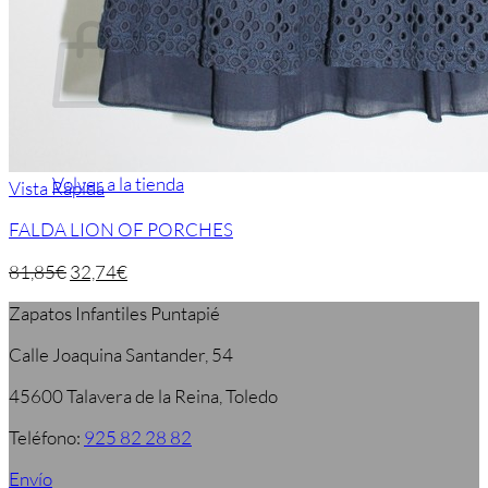
Carrito
No hay productos en el carrito.
Volver a la tienda
Vista Rápida
FALDA LION OF PORCHES
81,85
€
32,74
€
Zapatos Infantiles Puntapié
Calle Joaquina Santander, 54
45600 Talavera de la Reina, Toledo
Teléfono:
925 82 28 82
Envío