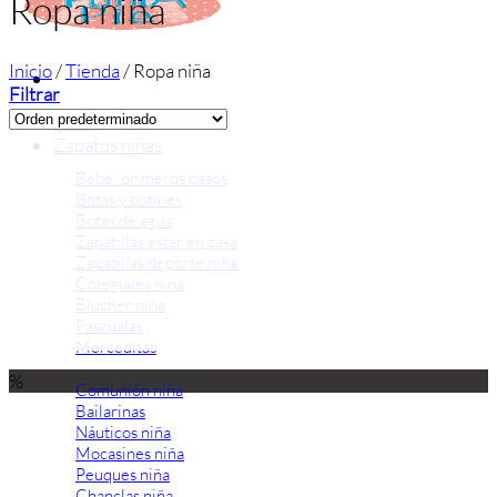
Ropa niña
Inicio
/
Tienda
/
Ropa niña
Filtrar
Inicio
Zapatos niñas
Bebé: primeros pasos
Botas y botines
Botas de agua
Zapatillas estar en casa
Zapatillas deporte niña
Colegiales niña
Blucher niña
Pascualas
Merceditas
%
Comunión niña
Bailarinas
Náuticos niña
Mocasines niña
Peuques niña
Chanclas niña