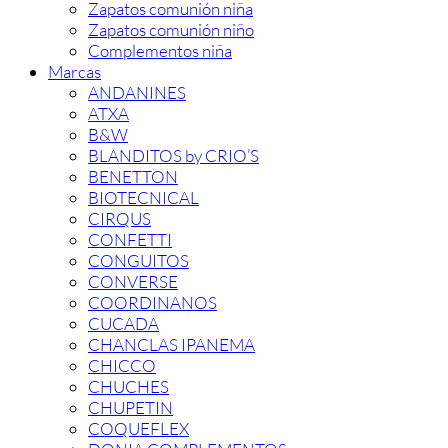
Zapatos comunión niña
Zapatos comunión niño
Complementos niña
Marcas
ANDANINES
ATXA
B&W
BLANDITOS by CRIO’S
BENETTON
BIOTECNICAL
CIRQUS
CONFETTI
CONGUITOS
CONVERSE
COORDINANOS
CUCADA
CHANCLAS IPANEMA
CHICCO
CHUCHES
CHUPETIN
COQUEFLEX