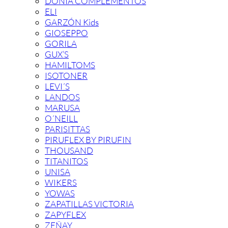
DONIA COMPLEMENTOS
ELI
GARZÓN Kids
GIOSEPPO
GORILA
GUX’S
HAMILTOMS
ISOTONER
LEVI´S
LANDOS
MARUSA
O´NEILL
PARISITTAS
PIRUFLEX BY PIRUFIN
THOUSAND
TITANITOS
UNISA
WIKERS
YOWAS
ZAPATILLAS VICTORIA
ZAPYFLEX
ZEÑAY