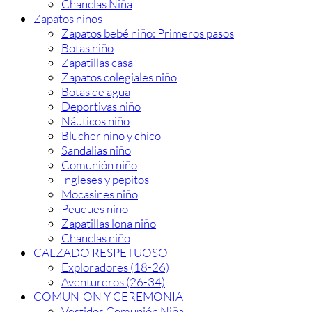
Chanclas Niña
Zapatos niños
Zapatos bebé niño: Primeros pasos
Botas niño
Zapatillas casa
Zapatos colegiales niño
Botas de agua
Deportivas niño
Náuticos niño
Blucher niño y chico
Sandalias niño
Comunión niño
Ingleses y pepitos
Mocasines niño
Peuques niño
Zapatillas lona niño
Chanclas niño
CALZADO RESPETUOSO
Exploradores (18-26)
Aventureros (26-34)
COMUNION Y CEREMONIA
Vestidos Comunión Niña