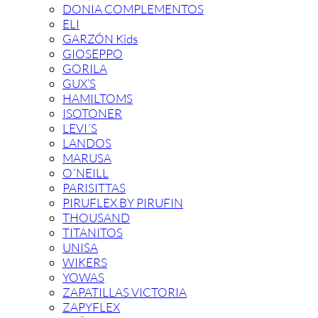
DONIA COMPLEMENTOS
ELI
GARZÓN Kids
GIOSEPPO
GORILA
GUX’S
HAMILTOMS
ISOTONER
LEVI´S
LANDOS
MARUSA
O´NEILL
PARISITTAS
PIRUFLEX BY PIRUFIN
THOUSAND
TITANITOS
UNISA
WIKERS
YOWAS
ZAPATILLAS VICTORIA
ZAPYFLEX