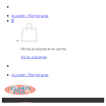
Saltar
al
Acceder / Registrarse
contenido
0
No hay productos en el carrito.
Volver a la tienda
Acceder / Registrarse
%