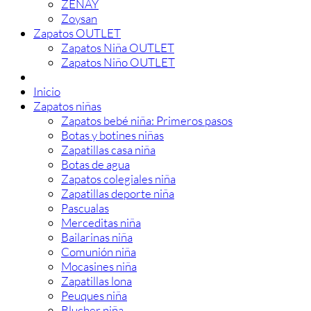
ZEÑAY
Zoysan
Zapatos OUTLET
Zapatos Niña OUTLET
Zapatos Niño OUTLET
Inicio
Zapatos niñas
Zapatos bebé niña: Primeros pasos
Botas y botines niñas
Zapatillas casa niña
Botas de agua
Zapatos colegiales niña
Zapatillas deporte niña
Pascualas
Merceditas niña
Bailarinas niña
Comunión niña
Mocasines niña
Zapatillas lona
Peuques niña
Blucher niña