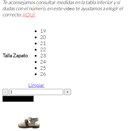
Te aconsejamos consultar medidas en la tabla inferior y si
dudas con el número, en este
vídeo
te ayudamos a elegir el
correcto
.
AQUÍ
.
19
20
21
22
Talla Zapato
23
24
25
26
Limpiar
SANDALIA
ANDANINES
Añadir al carrito
VAQUETILLA
cantidad