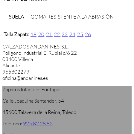
SUELA
GOMA RESISTENTE A LA ABRASIÓN
Talla Zapato
19
,
20
,
21
,
22
,
23
,
24
,
25
,
26
CALZADOS ANDANINES, S.L.
Poligono Industrial El Rubial c/6 22
03400 Villena
Alicante
965802279
oficina@andanines.es
Zapatos Infantiles Puntapié
Calle Joaquina Santander, 54
45600 Talavera de la Reina, Toledo
Teléfono:
925 82 28 82