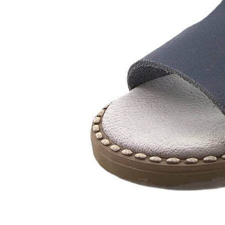
Chuches
Chupetín
Coqueflex
Donia complementos
Eli
Flexi Nens
Garzón Kids
Gioseppo
Gorila
Gux's
Hamiltoms
Isotoner
Levi's
Landos
Marusa
Munich
Mustang
O´Neill
Parisittas
Piruflex By Pirufin
Plakton
Thousand