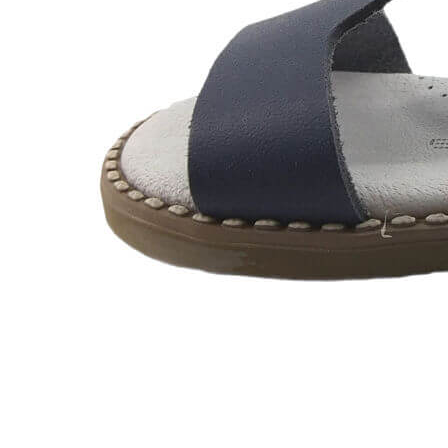
Zapatillas lona
Sandalias niña
Zapatos niños
Bebé: Primeros pasos
Botas niño
Zapatos colegiales niño
Sandalias niño
Deportivas niño
Botas de agua
Zapatillas casa
Ingleses y pepitos
Comunión niño
Peuques niño
Blucher niño y chico
Mocasines niño
Náuticos niño
Chanclas niño
Zapatillas lona niño
CALZADO RESPETUOSO
Exploradores (18-26)