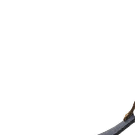
Inicio
Zapatos niñas
Bebé: primeros pasos
Botas y botines
Botas de agua
Zapatillas estar en casa
Zapatillas deporte niña
Colegiales niña
Blucher niña
Pascualas
Merceditas
Comunión niña
Bailarinas
Náuticos niña
Mocasines niña
Peuques niña
Chanclas niña