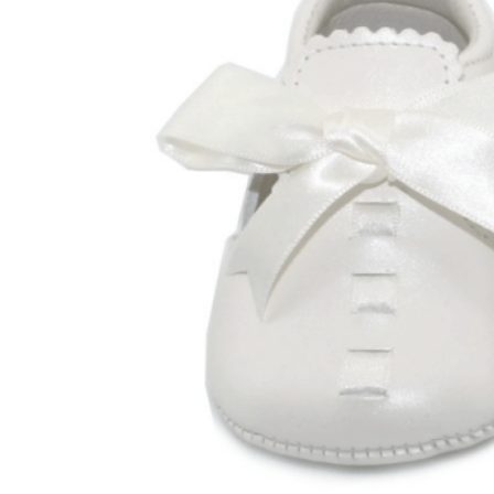
Aventureros (26-34)
COMUNION Y CEREMONIA
Vestidos Comunión Niña
Zapatos comunión niña
Zapatos comunión niño
Complementos niña
Marcas
marcas zapatos
Andanines
Atxa
B&W
Blanditos by Crio's
Benetton
Biotecnical
Cirqus
Confetti
Conguitos
Converse
Coordinanos
Cucada
Chanclas Ipanema
Chicco