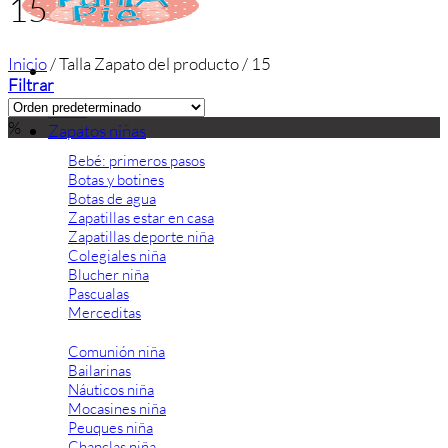
15
Inicio
/
Talla Zapato del producto
/
15
Filtrar
Inicio
%
Zapatos niñas
Bebé: primeros pasos
Botas y botines
Botas de agua
Zapatillas estar en casa
Zapatillas deporte niña
Colegiales niña
Blucher niña
Pascualas
Merceditas
Comunión niña
Bailarinas
Náuticos niña
Mocasines niña
Peuques niña
Chanclas niña