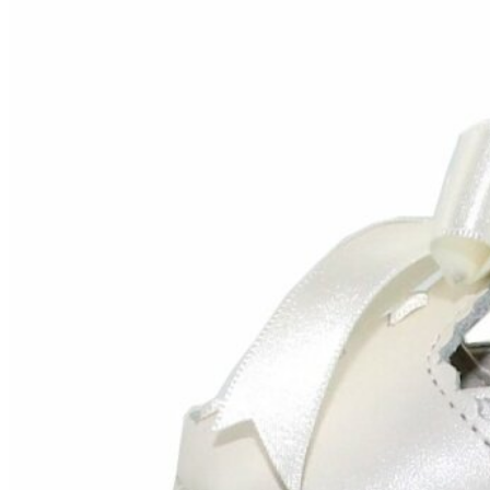
Titanitos
Unisa
Wikers
Zapatillas Victoria
ZapyFlex
Zeñay
Zoysan
Yowas
marcas ropa
Lion of Porches
Marina's
Marita Rial
Zapatos OUTLET
Zapatos Niña OUTLET
Zapatos Niño OUTLET
Buscar
por:
Buscar
por:
0