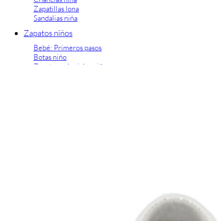
Zapatillas lona
Sandalias niña
Zapatos niños
Bebé: Primeros pasos
Botas niño
Zapatos colegiales niño
Sandalias niño
Deportivas niño
Botas de agua
Zapatillas casa
Ingleses y pepitos
Comunión niño
Peuques niño
Blucher niño y chico
Mocasines niño
Náuticos niño
Chanclas niño
Zapatillas lona niño
CALZADO RESPETUOSO
Exploradores (18-26)