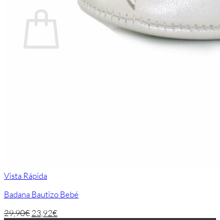
Carrito
No hay productos en el carrito.
Volver a la tienda
Vista Rápida
Badana Bautizo Bebé
29,90
€
23,92
€