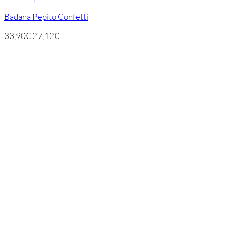
Badana Pepito Confetti
33,90
€
27,12
€