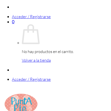
Saltar
al
Acceder / Registrarse
contenido
0
No hay productos en el carrito.
Volver a la tienda
Acceder / Registrarse