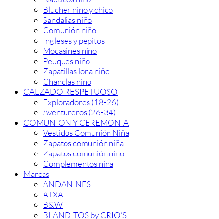
Blucher niño y chico
Sandalias niño
Comunión niño
Ingleses y pepitos
Mocasines niño
Peuques niño
Zapatillas lona niño
Chanclas niño
CALZADO RESPETUOSO
Exploradores (18-26)
Aventureros (26-34)
COMUNION Y CEREMONIA
Vestidos Comunión Niña
Zapatos comunión niña
Zapatos comunión niño
Complementos niña
Marcas
ANDANINES
ATXA
B&W
BLANDITOS by CRIO’S