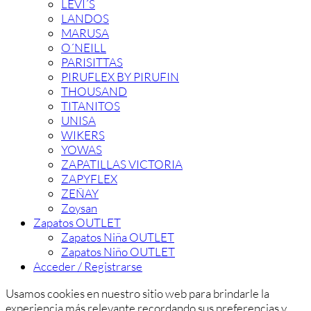
LEVI´S
LANDOS
MARUSA
O´NEILL
PARISITTAS
PIRUFLEX BY PIRUFIN
THOUSAND
TITANITOS
UNISA
WIKERS
YOWAS
ZAPATILLAS VICTORIA
ZAPYFLEX
ZEÑAY
Zoysan
Zapatos OUTLET
Zapatos Niña OUTLET
Zapatos Niño OUTLET
Acceder / Registrarse
Usamos cookies en nuestro sitio web para brindarle la
experiencia más relevante recordando sus preferencias y