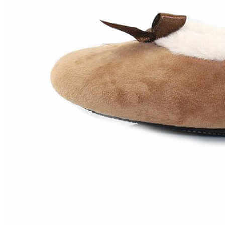
Zapatillas lona
Sandalias niña
Zapatos niños
Bebé: Primeros pasos
Botas niño
Zapatos colegiales niño
Sandalias niño
Deportivas niño
Botas de agua
Zapatillas casa
Ingleses y pepitos
Comunión niño
Peuques niño
Blucher niño y chico
Mocasines niño
Náuticos niño
Chanclas niño
Zapatillas lona niño
CALZADO RESPETUOSO
Exploradores (18-26)