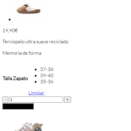
19,90
€
Terciopelo ultra suave reciclado
Memoria de forma
37-38
39-40
Talla Zapato
35-36
Limpiar
Isotoner
Bailarina
Añadir al carrito
Estar
en
Casa
Forrada