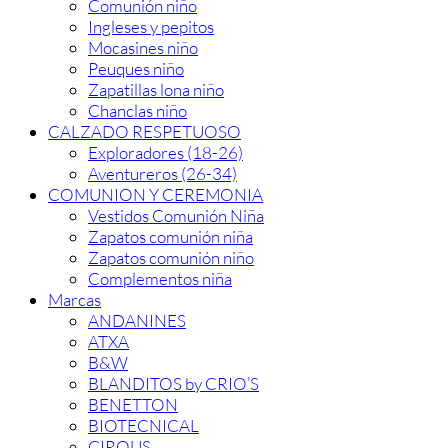
Comunión niño
Ingleses y pepitos
Mocasines niño
Peuques niño
Zapatillas lona niño
Chanclas niño
CALZADO RESPETUOSO
Exploradores (18-26)
Aventureros (26-34)
COMUNION Y CEREMONIA
Vestidos Comunión Niña
Zapatos comunión niña
Zapatos comunión niño
Complementos niña
Marcas
ANDANINES
ATXA
B&W
BLANDITOS by CRIO’S
BENETTON
BIOTECNICAL
CIRQUS