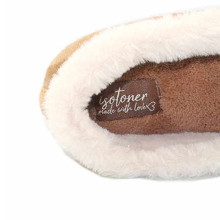
Chuches
Chupetín
Coqueflex
Donia complementos
Eli
Flexi Nens
Garzón Kids
Gioseppo
Gorila
Gux's
Hamiltoms
Isotoner
Levi's
Landos
Marusa
Munich
Mustang
O´Neill
Parisittas
Piruflex By Pirufin
Plakton
Thousand