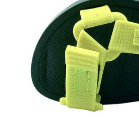
Chuches
Chupetín
Coqueflex
Donia complementos
Eli
Flexi Nens
Garzón Kids
Gioseppo
Gorila
Gux's
Hamiltoms
Isotoner
Levi's
Landos
Marusa
Munich
Mustang
O´Neill
Parisittas
Piruflex By Pirufin
Plakton
Thousand