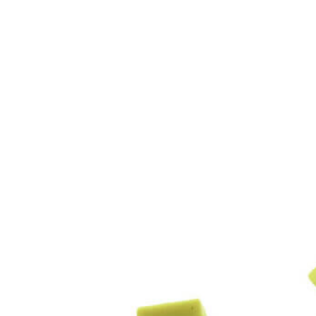
Inicio
Zapatos niñas
Bebé: primeros pasos
Botas y botines
Botas de agua
Zapatillas estar en casa
Zapatillas deporte niña
Colegiales niña
Blucher niña
Pascualas
Merceditas
Comunión niña
Bailarinas
Náuticos niña
Mocasines niña
Peuques niña
Chanclas niña