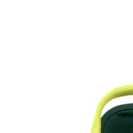
Titanitos
Unisa
Wikers
Zapatillas Victoria
ZapyFlex
Zeñay
Zoysan
Yowas
marcas ropa
Lion of Porches
Marina's
Marita Rial
Zapatos OUTLET
Zapatos Niña OUTLET
Zapatos Niño OUTLET
Buscar
por:
Buscar
por:
0