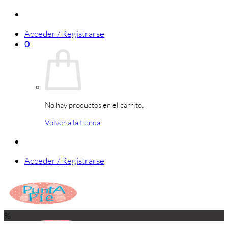
Saltar
al
Acceder / Registrarse
contenido
0
No hay productos en el carrito.
Volver a la tienda
Acceder / Registrarse
%