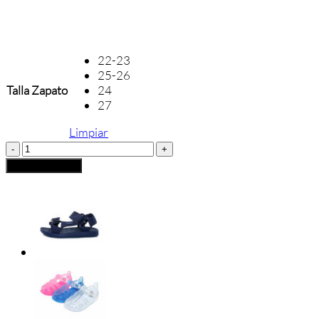
22-23
25-26
Talla Zapato
24
27
Limpiar
SANDALIA
BAÑO
Añadir al carrito
CALIFORNIANA
RIDER
cantidad