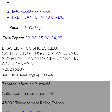
Información adicional
FABRICANTE/IMPORTADOR
Peso
0,900 kg
Talla Zapato
22-23
,
25-26
,
24
,
27
BRASILIEN TCC SHOES, S.L.U.
CALLE VICTOR HUGO 10 PLANTA BAJA
35006 LAS PLAMAS DE GRAN CANARIA
GRAN CANARIA
928246109
administracion@grupotcc.es
Zapatos Infantiles Puntapié
Calle Joaquina Santander, 54
45600 Talavera de la Reina, Toledo