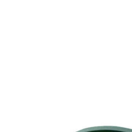
Aventureros (26-34)
COMUNION Y CEREMONIA
Vestidos Comunión Niña
Zapatos comunión niña
Zapatos comunión niño
Complementos niña
Marcas
marcas zapatos
Andanines
Atxa
B&W
Blanditos by Crio's
Benetton
Biotecnical
Cirqus
Confetti
Conguitos
Converse
Coordinanos
Cucada
Chanclas Ipanema
Chicco