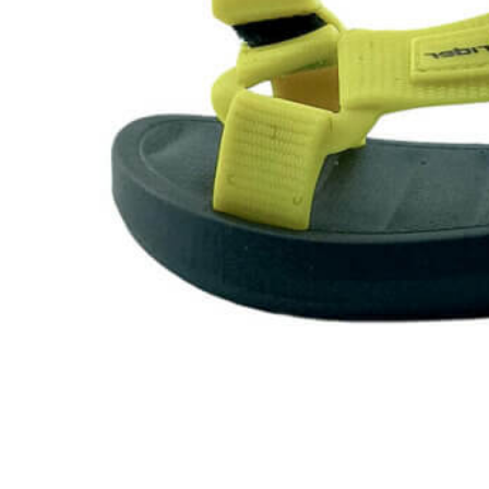
Zapatillas lona
Sandalias niña
Zapatos niños
Bebé: Primeros pasos
Botas niño
Zapatos colegiales niño
Sandalias niño
Deportivas niño
Botas de agua
Zapatillas casa
Ingleses y pepitos
Comunión niño
Peuques niño
Blucher niño y chico
Mocasines niño
Náuticos niño
Chanclas niño
Zapatillas lona niño
CALZADO RESPETUOSO
Exploradores (18-26)