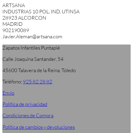
ARTSANA
INDUSTRIAS 10 POL. IND. UTINSA
28923 ALCORCON
MADRID
902190089
Javier.Aleman@artsana.com
Zapatos Infantiles Puntapié
Calle Joaquina Santander, 54
45600 Talavera de la Reina, Toledo
Teléfono:
925 82 28 82
Envío
Política de privacidad
Condiciones de Compra
Política de cambios y devoluciones