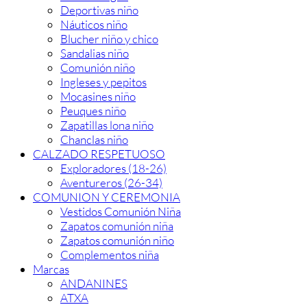
Deportivas niño
Náuticos niño
Blucher niño y chico
Sandalias niño
Comunión niño
Ingleses y pepitos
Mocasines niño
Peuques niño
Zapatillas lona niño
Chanclas niño
CALZADO RESPETUOSO
Exploradores (18-26)
Aventureros (26-34)
COMUNION Y CEREMONIA
Vestidos Comunión Niña
Zapatos comunión niña
Zapatos comunión niño
Complementos niña
Marcas
ANDANINES
ATXA