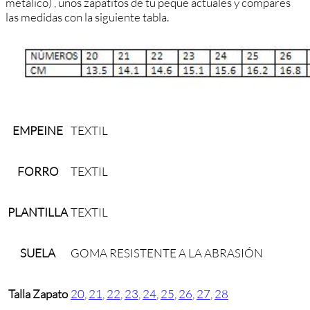
metálico) , unos zapatitos de tu peque actuales y compares
las medidas con la siguiente tabla.
EMPEINE
TEXTIL
FORRO
TEXTIL
PLANTILLA
TEXTIL
SUELA
GOMA RESISTENTE A LA ABRASIÓN
Talla Zapato
20
,
21
,
22
,
23
,
24
,
25
,
26
,
27
,
28