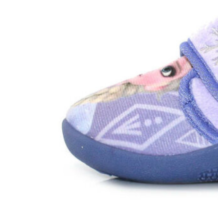
Chuches
Chupetín
Coqueflex
Donia complementos
Eli
Flexi Nens
Garzón Kids
Gioseppo
Gorila
Gux's
Hamiltoms
Isotoner
Levi's
Landos
Marusa
Munich
Mustang
O´Neill
Parisittas
Piruflex By Pirufin
Plakton
Thousand