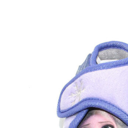
Inicio
Zapatos niñas
Bebé: primeros pasos
Botas y botines
Botas de agua
Zapatillas estar en casa
Zapatillas deporte niña
Colegiales niña
Blucher niña
Pascualas
Merceditas
Comunión niña
Bailarinas
Náuticos niña
Mocasines niña
Peuques niña
Chanclas niña