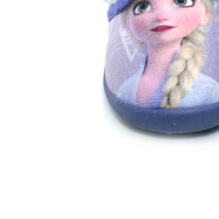
Zapatillas lona
Sandalias niña
Zapatos niños
Bebé: Primeros pasos
Botas niño
Zapatos colegiales niño
Sandalias niño
Deportivas niño
Botas de agua
Zapatillas casa
Ingleses y pepitos
Comunión niño
Peuques niño
Blucher niño y chico
Mocasines niño
Náuticos niño
Chanclas niño
Zapatillas lona niño
CALZADO RESPETUOSO
Exploradores (18-26)