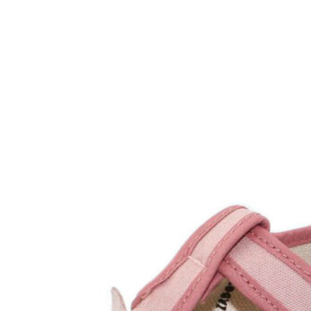
Inicio
Zapatos niñas
Bebé: primeros pasos
Botas y botines
Botas de agua
Zapatillas estar en casa
Zapatillas deporte niña
Colegiales niña
Blucher niña
Pascualas
Merceditas
Comunión niña
Bailarinas
Náuticos niña
Mocasines niña
Peuques niña
Chanclas niña