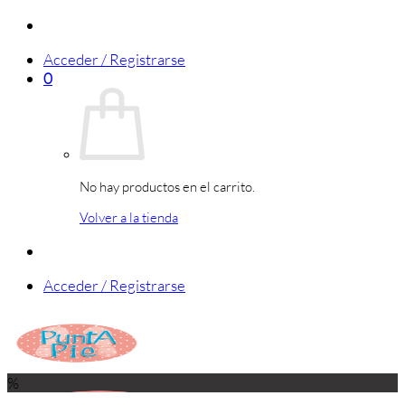
Saltar
al
Acceder / Registrarse
contenido
0
No hay productos en el carrito.
Volver a la tienda
Acceder / Registrarse
%