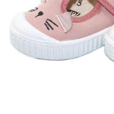
Zapatillas lona
Sandalias niña
Zapatos niños
Bebé: Primeros pasos
Botas niño
Zapatos colegiales niño
Sandalias niño
Deportivas niño
Botas de agua
Zapatillas casa
Ingleses y pepitos
Comunión niño
Peuques niño
Blucher niño y chico
Mocasines niño
Náuticos niño
Chanclas niño
Zapatillas lona niño
CALZADO RESPETUOSO
Exploradores (18-26)