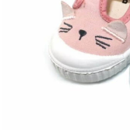
Chuches
Chupetín
Coqueflex
Donia complementos
Eli
Flexi Nens
Garzón Kids
Gioseppo
Gorila
Gux's
Hamiltoms
Isotoner
Levi's
Landos
Marusa
Munich
Mustang
O´Neill
Parisittas
Piruflex By Pirufin
Plakton
Thousand