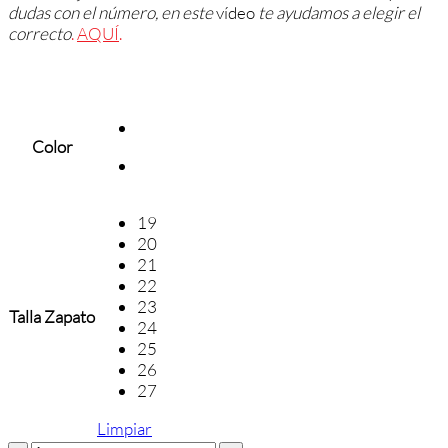
dudas con el número, en este
vídeo
te ayudamos a elegir el
correcto
.
AQUÍ
.
Color
19
20
21
22
23
Talla Zapato
24
25
26
27
Limpiar