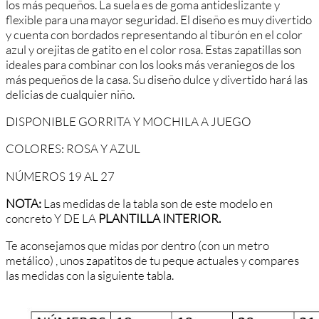
los
m
ás
pe
que
ñ
os
.
La
su
ela
es
de
g
oma
ant
ides
l
iz
ante
y
flexible
para
un
a
mayor
se
gur
idad
.
El
dise
ño
es
m
uy
divert
ido
y
cu
enta
con
b
ord
ados
represent
ando
al
t
ibur
ón
en
el
color
az
ul
y
ore
j
itas
de
g
at
ito
en
el
color
ro
sa
.
Est
as
z
ap
at
illas
son
ide
ales
para
comb
inar
con
los
looks
m
ás
ver
an
ieg
os
de
los
m
ás
pe
que
ñ
os
de
la
cas
a
.
Su
dise
ño
d
ul
ce
y
divert
ido
har
á
las
delic
ias
de
c
ual
qu
ier
ni
ño
.
DISPONIBLE GORRITA Y MOCHILA A JUEGO
COLORES: ROSA Y AZUL
NÚMEROS 19 AL 27
NOTA:
Las medidas de la tabla son de este modelo en
concreto Y DE LA
PLANTILLA INTERIOR.
Te aconsejamos que midas por dentro (con un metro
metálico) , unos zapatitos de tu peque actuales y compares
las medidas con la siguiente tabla.