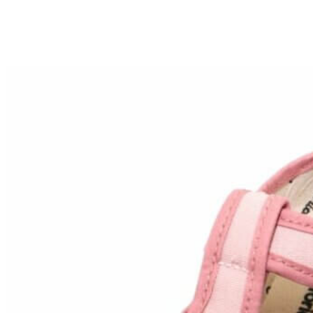
Aventureros (26-34)
COMUNION Y CEREMONIA
Vestidos Comunión Niña
Zapatos comunión niña
Zapatos comunión niño
Complementos niña
Marcas
marcas zapatos
Andanines
Atxa
B&W
Blanditos by Crio's
Benetton
Biotecnical
Cirqus
Confetti
Conguitos
Converse
Coordinanos
Cucada
Chanclas Ipanema
Chicco