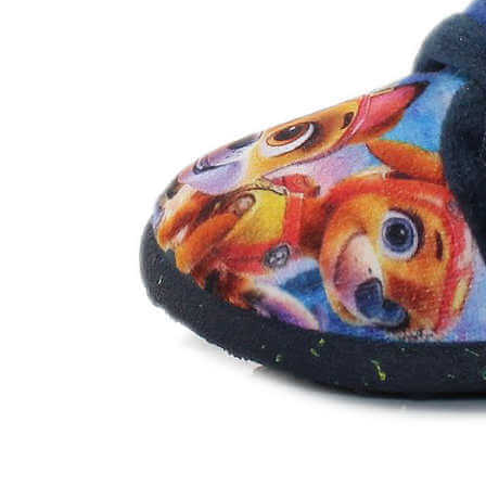
Chuches
Chupetín
Coqueflex
Donia complementos
Eli
Flexi Nens
Garzón Kids
Gioseppo
Gorila
Gux's
Hamiltoms
Isotoner
Levi's
Landos
Marusa
Munich
Mustang
O´Neill
Parisittas
Piruflex By Pirufin
Plakton
Thousand