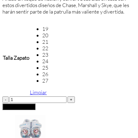
estos divertidos diseños de Chase, Marshall y Skye, que les
harán sentir parte de la patrulla más valiente y divertida.
19
20
21
22
23
Talla Zapato
24
25
26
27
Limpiar
Zapatillas
de
Añadir al carrito
Casa
Patrulla
Canina
para
Niños