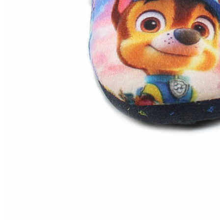
Zapatillas lona
Sandalias niña
Zapatos niños
Bebé: Primeros pasos
Botas niño
Zapatos colegiales niño
Sandalias niño
Deportivas niño
Botas de agua
Zapatillas casa
Ingleses y pepitos
Comunión niño
Peuques niño
Blucher niño y chico
Mocasines niño
Náuticos niño
Chanclas niño
Zapatillas lona niño
CALZADO RESPETUOSO
Exploradores (18-26)