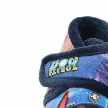
Inicio
Zapatos niñas
Bebé: primeros pasos
Botas y botines
Botas de agua
Zapatillas estar en casa
Zapatillas deporte niña
Colegiales niña
Blucher niña
Pascualas
Merceditas
Comunión niña
Bailarinas
Náuticos niña
Mocasines niña
Peuques niña
Chanclas niña