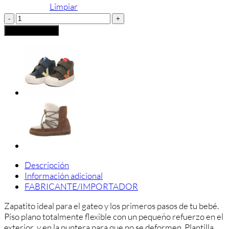
Limpiar
Zapato
Respetuoso
Añadir al carrito
Andanines
cantidad
Descripción
Información adicional
FABRICANTE/IMPORTADOR
Zapatito ideal para el gateo y los primeros pasos de tu bebé.
Piso plano totalmente flexible con un pequeño refuerzo en el
exterior y en la puntera para que no se deformen. Plantilla