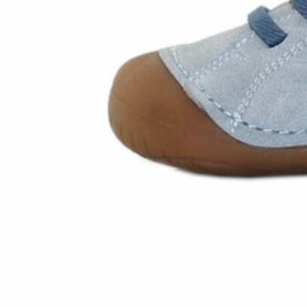
Zapatillas lona
Sandalias niña
Zapatos niños
Bebé: Primeros pasos
Botas niño
Zapatos colegiales niño
Sandalias niño
Deportivas niño
Botas de agua
Zapatillas casa
Ingleses y pepitos
Comunión niño
Peuques niño
Blucher niño y chico
Mocasines niño
Náuticos niño
Chanclas niño
Zapatillas lona niño
CALZADO RESPETUOSO
Exploradores (18-26)