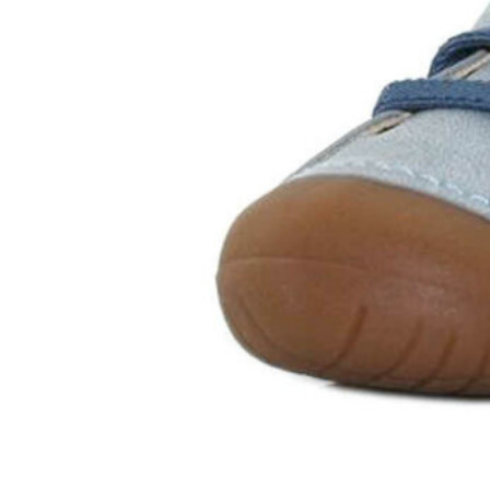
Chuches
Chupetín
Coqueflex
Donia complementos
Eli
Flexi Nens
Garzón Kids
Gioseppo
Gorila
Gux's
Hamiltoms
Isotoner
Levi's
Landos
Marusa
Munich
Mustang
O´Neill
Parisittas
Piruflex By Pirufin
Plakton
Thousand