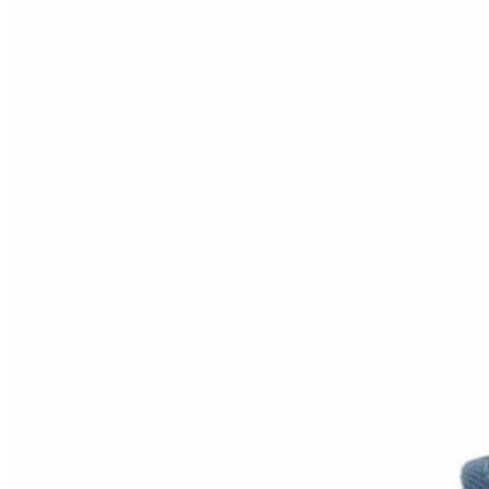
Inicio
Zapatos niñas
Bebé: primeros pasos
Botas y botines
Botas de agua
Zapatillas estar en casa
Zapatillas deporte niña
Colegiales niña
Blucher niña
Pascualas
Merceditas
Comunión niña
Bailarinas
Náuticos niña
Mocasines niña
Peuques niña
Chanclas niña