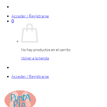
Saltar
al
Acceder / Registrarse
contenido
0
No hay productos en el carrito.
Volver a la tienda
Acceder / Registrarse