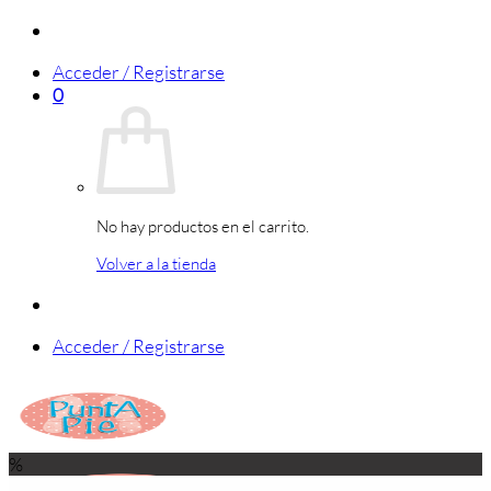
Saltar
al
Acceder / Registrarse
contenido
0
No hay productos en el carrito.
Volver a la tienda
Acceder / Registrarse
%