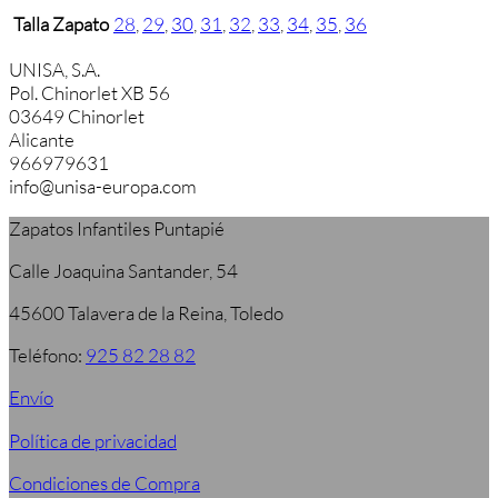
Talla Zapato
28
,
29
,
30
,
31
,
32
,
33
,
34
,
35
,
36
UNISA, S.A.
Pol. Chinorlet XB 56
03649 Chinorlet
Alicante
966979631
info@unisa-europa.com
Zapatos Infantiles Puntapié
Calle Joaquina Santander, 54
45600 Talavera de la Reina, Toledo
Teléfono:
925 82 28 82
Envío
Política de privacidad
Condiciones de Compra