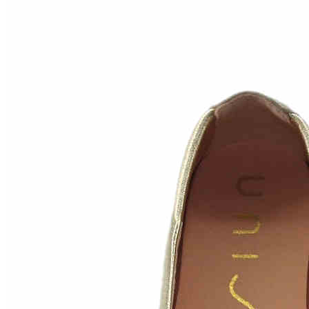
Inicio
Zapatos niñas
Bebé: primeros pasos
Botas y botines
Botas de agua
Zapatillas estar en casa
Zapatillas deporte niña
Colegiales niña
Blucher niña
Pascualas
Merceditas
Comunión niña
Bailarinas
Náuticos niña
Mocasines niña
Peuques niña
Chanclas niña