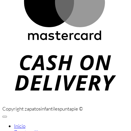
C
D
Copyright zapatosinfantilespuntapie ©
Inicio