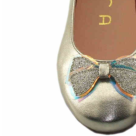
Zapatillas lona
Sandalias niña
Zapatos niños
Bebé: Primeros pasos
Botas niño
Zapatos colegiales niño
Sandalias niño
Deportivas niño
Botas de agua
Zapatillas casa
Ingleses y pepitos
Comunión niño
Peuques niño
Blucher niño y chico
Mocasines niño
Náuticos niño
Chanclas niño
Zapatillas lona niño
CALZADO RESPETUOSO
Exploradores (18-26)