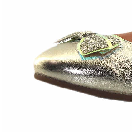
Chuches
Chupetín
Coqueflex
Donia complementos
Eli
Flexi Nens
Garzón Kids
Gioseppo
Gorila
Gux's
Hamiltoms
Isotoner
Levi's
Landos
Marusa
Munich
Mustang
O´Neill
Parisittas
Piruflex By Pirufin
Plakton
Thousand