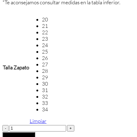
*Te aconsejamos consultar medidas en la tabla inferior.
20
21
22
23
24
25
26
27
Talla Zapato
28
29
30
31
32
33
34
Limpiar
Conguitos
Alpargata
Añadir al carrito