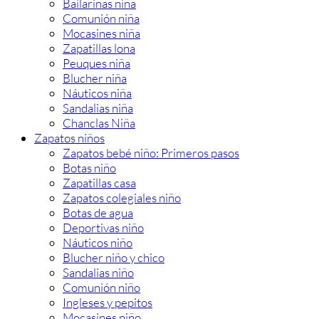
Bailarinas niña
Comunión niña
Mocasines niña
Zapatillas lona
Peuques niña
Blucher niña
Náuticos niña
Sandalias niña
Chanclas Niña
Zapatos niños
Zapatos bebé niño: Primeros pasos
Botas niño
Zapatillas casa
Zapatos colegiales niño
Botas de agua
Deportivas niño
Náuticos niño
Blucher niño y chico
Sandalias niño
Comunión niño
Ingleses y pepitos
Mocasines niño