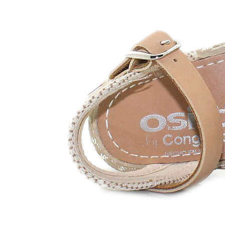
Chuches
Chupetín
Coqueflex
Donia complementos
Eli
Flexi Nens
Garzón Kids
Gioseppo
Gorila
Gux's
Hamiltoms
Isotoner
Levi's
Landos
Marusa
Munich
Mustang
O´Neill
Parisittas
Piruflex By Pirufin
Plakton
Thousand