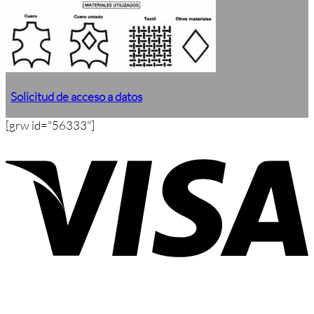
Solicitud de acceso a datos
[grw id="56333"]
V
P