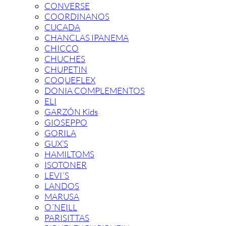
CONVERSE
COORDINANOS
CUCADA
CHANCLAS IPANEMA
CHICCO
CHUCHES
CHUPETIN
COQUEFLEX
DONIA COMPLEMENTOS
ELI
GARZÓN Kids
GIOSEPPO
GORILA
GUX’S
HAMILTOMS
ISOTONER
LEVI´S
LANDOS
MARUSA
O´NEILL
PARISITTAS