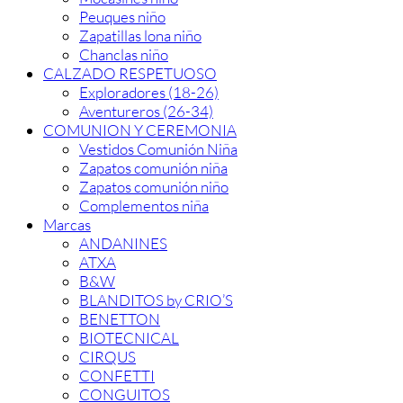
Peuques niño
Zapatillas lona niño
Chanclas niño
CALZADO RESPETUOSO
Exploradores (18-26)
Aventureros (26-34)
COMUNION Y CEREMONIA
Vestidos Comunión Niña
Zapatos comunión niña
Zapatos comunión niño
Complementos niña
Marcas
ANDANINES
ATXA
B&W
BLANDITOS by CRIO’S
BENETTON
BIOTECNICAL
CIRQUS
CONFETTI
CONGUITOS