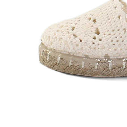
Zapatillas lona
Sandalias niña
Zapatos niños
Bebé: Primeros pasos
Botas niño
Zapatos colegiales niño
Sandalias niño
Deportivas niño
Botas de agua
Zapatillas casa
Ingleses y pepitos
Comunión niño
Peuques niño
Blucher niño y chico
Mocasines niño
Náuticos niño
Chanclas niño
Zapatillas lona niño
CALZADO RESPETUOSO
Exploradores (18-26)