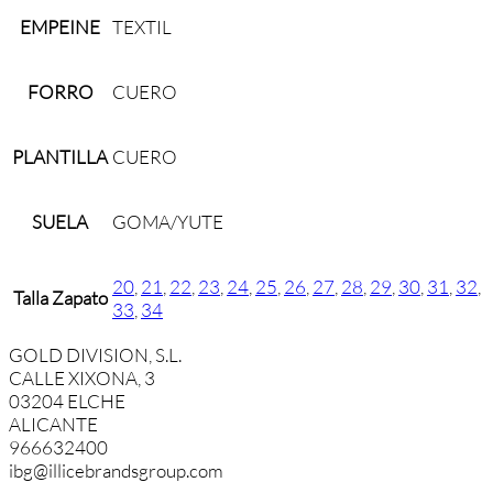
EMPEINE
TEXTIL
FORRO
CUERO
PLANTILLA
CUERO
SUELA
GOMA/YUTE
20
,
21
,
22
,
23
,
24
,
25
,
26
,
27
,
28
,
29
,
30
,
31
,
32
,
Talla Zapato
33
,
34
GOLD DIVISION, S.L.
CALLE XIXONA, 3
03204 ELCHE
ALICANTE
966632400
ibg@illicebrandsgroup.com