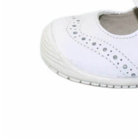
Zapatillas lona
Sandalias niña
Zapatos niños
Bebé: Primeros pasos
Botas niño
Zapatos colegiales niño
Sandalias niño
Deportivas niño
Botas de agua
Zapatillas casa
Ingleses y pepitos
Comunión niño
Peuques niño
Blucher niño y chico
Mocasines niño
Náuticos niño
Chanclas niño
Zapatillas lona niño
CALZADO RESPETUOSO
Exploradores (18-26)