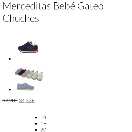
Merceditas Bebé Gateo
Chuches
42,90
€
34,32
€
18
19
20