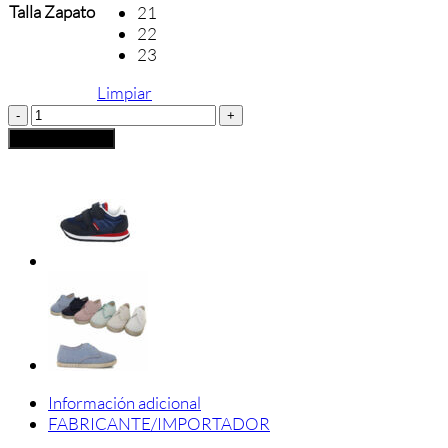
Talla Zapato
21
22
23
Limpiar
Merceditas
Bebé
Añadir al carrito
Gateo
Chuches
cantidad
Información adicional
FABRICANTE/IMPORTADOR