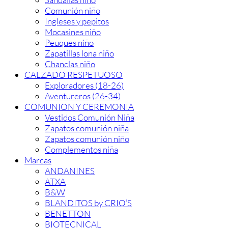
Comunión niño
Ingleses y pepitos
Mocasines niño
Peuques niño
Zapatillas lona niño
Chanclas niño
CALZADO RESPETUOSO
Exploradores (18-26)
Aventureros (26-34)
COMUNION Y CEREMONIA
Vestidos Comunión Niña
Zapatos comunión niña
Zapatos comunión niño
Complementos niña
Marcas
ANDANINES
ATXA
B&W
BLANDITOS by CRIO’S
BENETTON
BIOTECNICAL