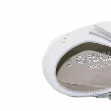
Chuches
Chupetín
Coqueflex
Donia complementos
Eli
Flexi Nens
Garzón Kids
Gioseppo
Gorila
Gux's
Hamiltoms
Isotoner
Levi's
Landos
Marusa
Munich
Mustang
O´Neill
Parisittas
Piruflex By Pirufin
Plakton
Thousand