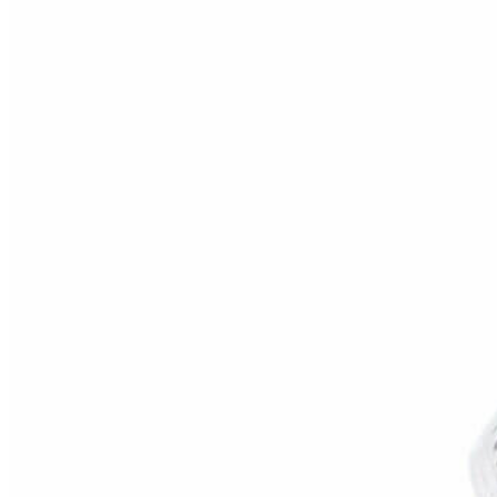
Inicio
Zapatos niñas
Bebé: primeros pasos
Botas y botines
Botas de agua
Zapatillas estar en casa
Zapatillas deporte niña
Colegiales niña
Blucher niña
Pascualas
Merceditas
Comunión niña
Bailarinas
Náuticos niña
Mocasines niña
Peuques niña
Chanclas niña