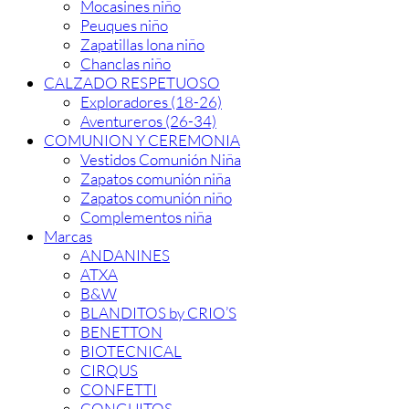
Mocasines niño
Peuques niño
Zapatillas lona niño
Chanclas niño
CALZADO RESPETUOSO
Exploradores (18-26)
Aventureros (26-34)
COMUNION Y CEREMONIA
Vestidos Comunión Niña
Zapatos comunión niña
Zapatos comunión niño
Complementos niña
Marcas
ANDANINES
ATXA
B&W
BLANDITOS by CRIO’S
BENETTON
BIOTECNICAL
CIRQUS
CONFETTI
CONGUITOS