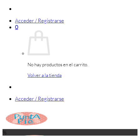
Saltar
al
Acceder / Registrarse
contenido
0
No hay productos en el carrito.
Volver a la tienda
Acceder / Registrarse
%