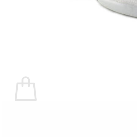
Marita Rial
Zapatos OUTLET
Zapatos Niña OUTLET
Zapatos Niño OUTLET
Buscar
por:
Buscar
por:
0
Carrito
No hay productos en el carrito.
Volver a la tienda