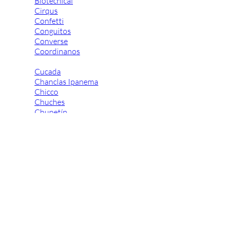
Biotecnical
Cirqus
Confetti
Conguitos
Converse
Coordinanos
Cucada
Chanclas Ipanema
Chicco
Chuches
Chupetín
Coqueflex
Donia complementos
Eli
Flexi Nens
Garzón Kids
Gioseppo
Gorila
Gux's
Hamiltoms
Isotoner