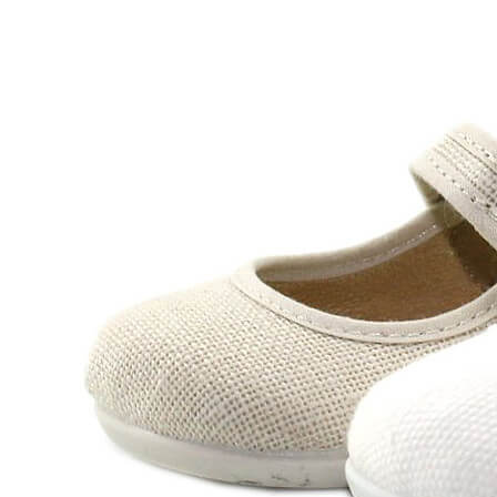
Levi's
Landos
Marusa
Munich
Mustang
O´Neill
Parisittas
Piruflex By Pirufin
Plakton
Thousand
Titanitos
Unisa
Wikers
Zapatillas Victoria
ZapyFlex
Zeñay
Zoysan
Yowas
marcas ropa
Lion of Porches
Marina's