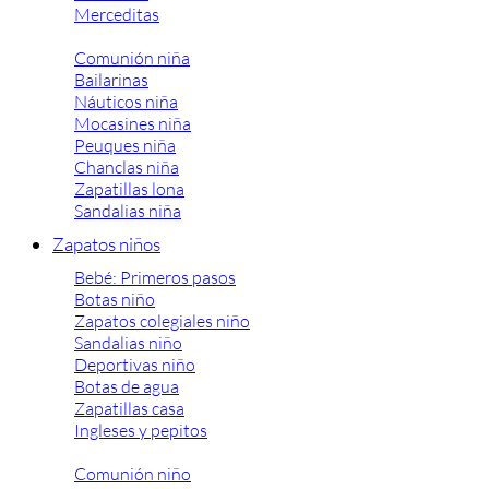
Merceditas
Comunión niña
Bailarinas
Náuticos niña
Mocasines niña
Peuques niña
Chanclas niña
Zapatillas lona
Sandalias niña
Zapatos niños
Bebé: Primeros pasos
Botas niño
Zapatos colegiales niño
Sandalias niño
Deportivas niño
Botas de agua
Zapatillas casa
Ingleses y pepitos
Comunión niño