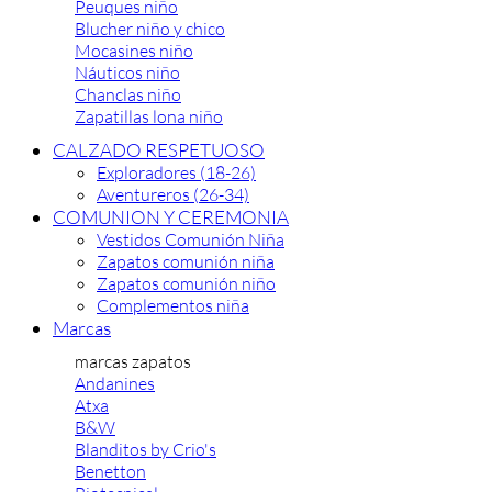
Peuques niño
Blucher niño y chico
Mocasines niño
Náuticos niño
Chanclas niño
Zapatillas lona niño
CALZADO RESPETUOSO
Exploradores (18-26)
Aventureros (26-34)
COMUNION Y CEREMONIA
Vestidos Comunión Niña
Zapatos comunión niña
Zapatos comunión niño
Complementos niña
Marcas
marcas zapatos
Andanines
Atxa
B&W
Blanditos by Crio's
Benetton