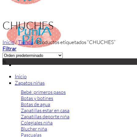
CHUCHES
Inicio
/
Tienda
/
Productos etiquetados “CHUCHES”
Filtrar
%
Inicio
Zapatos niñas
Bebé: primeros pasos
Botas y botines
Botas de agua
Zapatillas estar en casa
Zapatillas deporte niña
Colegiales niña
Blucher niña
Pascualas