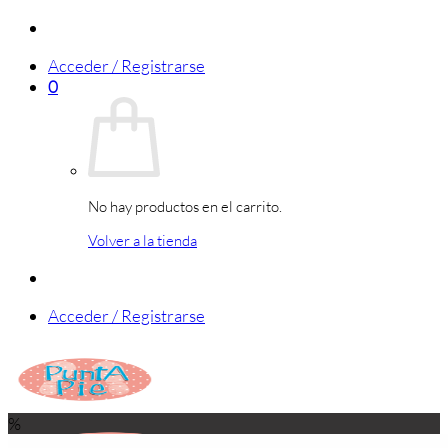
Saltar
al
Acceder / Registrarse
contenido
0
No hay productos en el carrito.
Volver a la tienda
Acceder / Registrarse
%