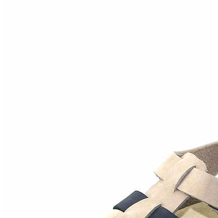
Inicio
Zapatos niñas
Bebé: primeros pasos
Botas y botines
Botas de agua
Zapatillas estar en casa
Zapatillas deporte niña
Colegiales niña
Blucher niña
Pascualas
Merceditas
Comunión niña
Bailarinas
Náuticos niña
Mocasines niña
Peuques niña
Chanclas niña