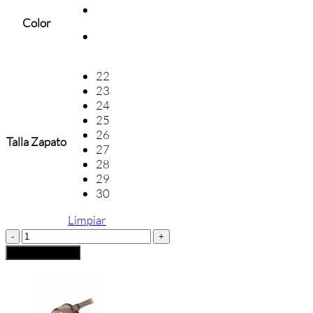
Color
22
23
24
25
26
Talla Zapato
27
28
29
30
Limpiar
SANDALIA
BIO
Añadir al carrito
CHUCHES
cantidad