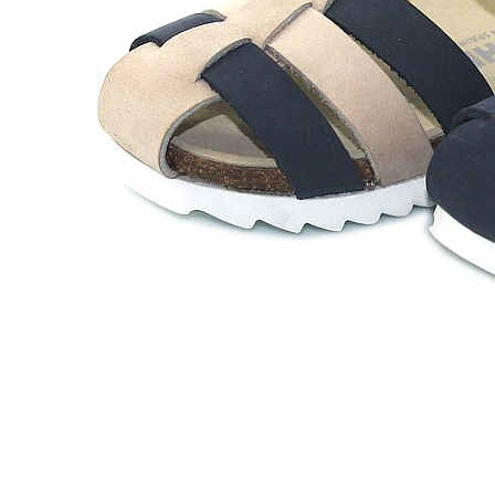
Zapatillas lona
Sandalias niña
Zapatos niños
Bebé: Primeros pasos
Botas niño
Zapatos colegiales niño
Sandalias niño
Deportivas niño
Botas de agua
Zapatillas casa
Ingleses y pepitos
Comunión niño
Peuques niño
Blucher niño y chico
Mocasines niño
Náuticos niño
Chanclas niño
Zapatillas lona niño
CALZADO RESPETUOSO
Exploradores (18-26)