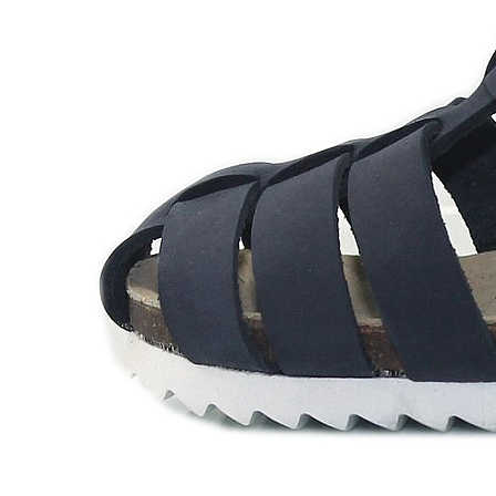
Chuches
Chupetín
Coqueflex
Donia complementos
Eli
Flexi Nens
Garzón Kids
Gioseppo
Gorila
Gux's
Hamiltoms
Isotoner
Levi's
Landos
Marusa
Munich
Mustang
O´Neill
Parisittas
Piruflex By Pirufin
Plakton
Thousand