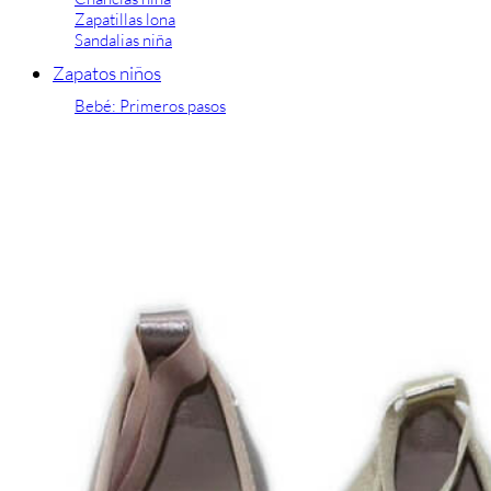
Zapatillas lona
Sandalias niña
Zapatos niños
Bebé: Primeros pasos
Botas niño
Zapatos colegiales niño
Sandalias niño
Deportivas niño
Botas de agua
Zapatillas casa
Ingleses y pepitos
Comunión niño
Peuques niño
Blucher niño y chico
Mocasines niño
Náuticos niño
Chanclas niño
Zapatillas lona niño
CALZADO RESPETUOSO
Exploradores (18-26)