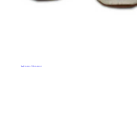
Chuches
Chupetín
Coqueflex
Donia complementos
Eli
Flexi Nens
Garzón Kids
Gioseppo
Gorila
Gux's
Hamiltoms
Isotoner
Levi's
Landos
Marusa
Munich
Mustang
O´Neill
Parisittas
Piruflex By Pirufin
Plakton
Thousand