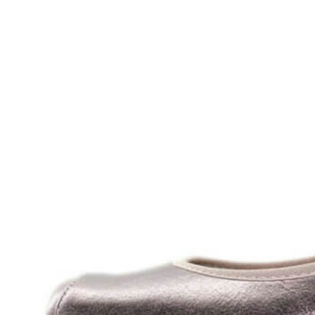
Titanitos
Unisa
Wikers
Zapatillas Victoria
ZapyFlex
Zeñay
Zoysan
Yowas
marcas ropa
Lion of Porches
Marina's
Marita Rial
Zapatos OUTLET
Zapatos Niña OUTLET
Zapatos Niño OUTLET
Buscar
por:
Buscar
por:
0