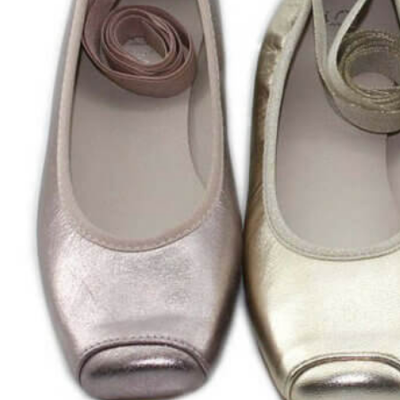
Aventureros (26-34)
COMUNION Y CEREMONIA
Vestidos Comunión Niña
Zapatos comunión niña
Zapatos comunión niño
Complementos niña
Marcas
marcas zapatos
Andanines
Atxa
B&W
Blanditos by Crio's
Benetton
Biotecnical
Cirqus
Confetti
Conguitos
Converse
Coordinanos
Cucada
Chanclas Ipanema
Chicco