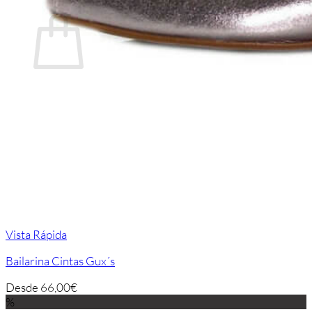
Carrito
No hay productos en el carrito.
Volver a la tienda
Vista Rápida
Bailarina Cintas Gux´s
Desde
66,00
€
%