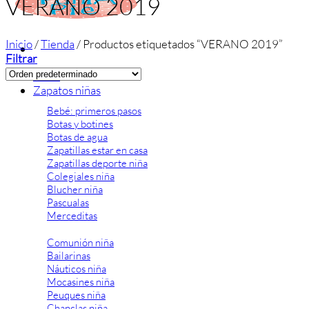
VERANO 2019
Inicio
/
Tienda
/
Productos etiquetados “VERANO 2019”
Filtrar
Inicio
Zapatos niñas
Bebé: primeros pasos
Botas y botines
Botas de agua
Zapatillas estar en casa
Zapatillas deporte niña
Colegiales niña
Blucher niña
Pascualas
Merceditas
Comunión niña
Bailarinas
Náuticos niña
Mocasines niña
Peuques niña
Chanclas niña